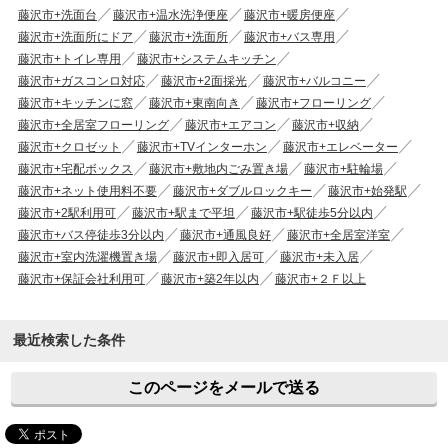
藤沢市+洗面台
藤沢市+温水洗浄便座
藤沢市+暖房便座
藤沢市+洗面所にドア
藤沢市+洗面所
藤沢市+バス専用
藤沢市+トイレ専用
藤沢市+システムキッチン
藤沢市+ガスコンロ対応
藤沢市+2面採光
藤沢市+バルコニー
藤沢市+キッチンに窓
藤沢市+東南向き
藤沢市+フローリング
藤沢市+全居室フローリング
藤沢市+エアコン
藤沢市+収納
藤沢市+クロゼット
藤沢市+TVインターホン
藤沢市+エレベーター
藤沢市+宅配ボックス
藤沢市+敷地内ごみ置き場
藤沢市+駐輪場
藤沢市+ネット使用料不要
藤沢市+ダブルロックキー
藤沢市+始発駅
藤沢市+2駅利用可
藤沢市+駅まで平坦
藤沢市+駅徒歩5分以内
藤沢市+バス停徒歩3分以内
藤沢市+通風良好
藤沢市+全居室洋室
藤沢市+室内洗濯機置き場
藤沢市+即入居可
藤沢市+未入居
藤沢市+保証会社利用可
藤沢市+築2年以内
藤沢市+２Ｆ以上
最近検索した条件
このページをメールで送る