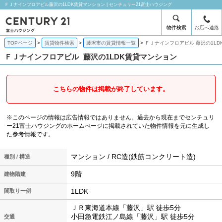
ＦＪナインフロアビル藤沢の1LDK賃貸マンション | センチュリー21富士ハウジング
物件検索
お店へ連絡
TOPページ
賃貸物件検索
藤沢市の賃貸情報一覧
ＦＪナインフロアビル 藤沢の1LD
ＦＪナインフロアビル
藤沢の1LDK賃貸マンション
こちらの物件は掲載が終了しています。
※このページの情報は広告情報ではありません。過去から現在までセンチュリ
ー21富士ハウジングのホームぺージに掲載されていた物件情報を元に生成し
た参考情報です。
マンション / RC造(鉄筋コンクリート造)
種別 / 構造
9階
建物階建
1LDK
間取り一例
ＪＲ東海道本線「藤沢」駅 徒歩5分
小田急電鉄江ノ島線「藤沢」駅 徒歩5分
交通