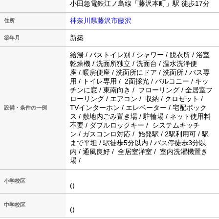
小田急電鉄江ノ島線「藤沢本町」駅 徒歩17分
神奈川県藤沢市藤沢
住所
新築
築年月
給湯 / バストイレ別 / シャワー / 脱衣所 / 浴室
乾燥機 / 洗面所独立 / 洗面台 / 温水洗浄便
座 / 暖房便座 / 洗面所にドア / 洗面所 / バス専
用 / トイレ専用 / 2面採光 / バルコニー / キッ
チンに窓 / 東南向き / フローリング / 全居室フ
ローリング / エアコン / 収納 / クロゼット /
TVインターホン / エレベーター / 宅配ボック
設備・条件の一例
ス / 敷地内ごみ置き場 / 駐輪場 / ネット使用料
不要 / ダブルロックキー / システムキッチ
ン / ガスコンロ対応 / 始発駅 / 2駅利用可 / 駅
まで平坦 / 駅徒歩5分以内 / バス停徒歩3分以
内 / 通風良好 / 全居室洋室 / 室内洗濯機置き
場 /
小学校区
()
中学校区
()