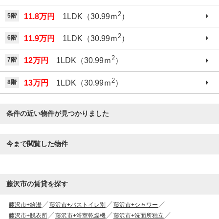
2
5階
11.8万円
1LDK（30.99ｍ
）
2
6階
11.9万円
1LDK（30.99ｍ
）
2
7階
12万円
1LDK（30.99ｍ
）
2
8階
13万円
1LDK（30.99ｍ
）
条件の近い物件が見つかりました
今まで閲覧した物件
藤沢市の賃貸を探す
藤沢市+給湯
藤沢市+バストイレ別
藤沢市+シャワー
藤沢市+脱衣所
藤沢市+浴室乾燥機
藤沢市+洗面所独立