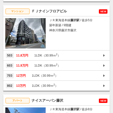
ＦＪナインフロアビル
マンション
NEW
ＪＲ東海道本線
藤沢駅
/ 徒歩5分
築年新築 / 9階建
神奈川県藤沢市藤沢
2
503
11.8万円
1LDK（30.99ｍ
）
2
603
11.9万円
1LDK（30.99ｍ
）
2
703
12万円
1LDK（30.99ｍ
）
2
802
13万円
1LDK（30.99ｍ
）
ナイスアーバン藤沢
アパート
NEW
ＪＲ東海道本線
藤沢駅
/ 徒歩8分