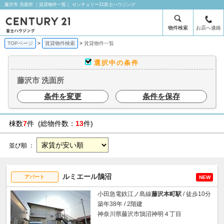
藤沢市 洗面所 ｜賃貸物件一覧｜ センチュリー21富士ハウジング
物件検索
お店へ連絡
TOPページ
賃貸物件検索
賃貸物件一覧
選択中の条件
藤沢市 洗面所
条件を変更
条件を保存
棟数
7
件 (総物件数：
13
件)
並び順 ：
ルミエール鵠沼
アパート
NEW
小田急電鉄江ノ島線
藤沢本町駅
/ 徒歩10分
築年38年 / 2階建
神奈川県藤沢市鵠沼神明４丁目