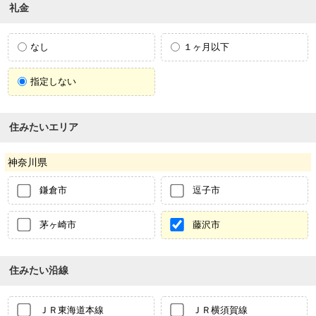
礼金
なし
１ヶ月以下
指定しない
住みたいエリア
神奈川県
鎌倉市
逗子市
茅ヶ崎市
藤沢市
住みたい沿線
ＪＲ東海道本線
ＪＲ横須賀線