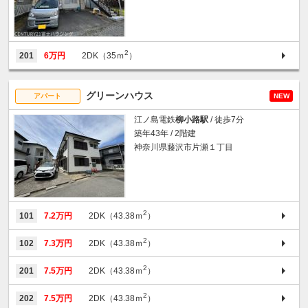
2
201
6万円
2DK（35ｍ
）
グリーンハウス
アパート
NEW
江ノ島電鉄
柳小路駅
/ 徒歩7分
築年43年 / 2階建
神奈川県藤沢市片瀬１丁目
2
101
7.2万円
2DK（43.38ｍ
）
2
102
7.3万円
2DK（43.38ｍ
）
2
201
7.5万円
2DK（43.38ｍ
）
2
202
7.5万円
2DK（43.38ｍ
）