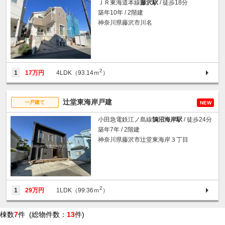
ＪＲ東海道本線
藤沢駅
/ 徒歩18分
築年10年 / 2階建
神奈川県藤沢市川名
2
1
17万円
4LDK（93.14ｍ
）
辻堂東海岸戸建
一戸建て
NEW
小田急電鉄江ノ島線
鵠沼海岸駅
/ 徒歩24分
築年7年 / 2階建
神奈川県藤沢市辻堂東海岸３丁目
2
1
29万円
1LDK（99.36ｍ
）
棟数
7
件 (総物件数：
13
件)