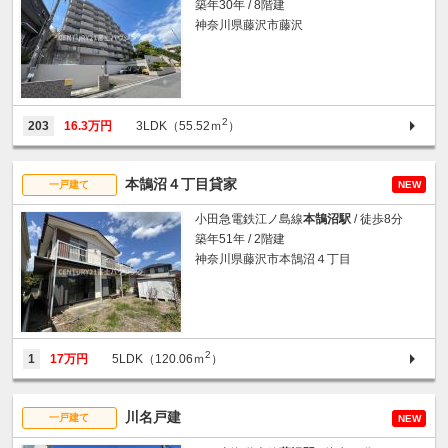
築年30年 / 8階建
神奈川県藤沢市藤沢
2
203
16.3万円
3LDK（55.52ｍ
）
本鵠沼４丁目貸家
一戸建て
NEW
小田急電鉄江ノ島線
本鵠沼駅
/ 徒歩8分
築年51年 / 2階建
神奈川県藤沢市本鵠沼４丁目
2
1
17万円
5LDK（120.06ｍ
）
川名戸建
一戸建て
NEW