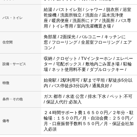
給湯 / バストイレ別 / シャワー / 脱衣所 / 浴室
乾燥機 / 洗面所独立 / 洗面台 / 温水洗浄便
バス・トイレ
座 / 暖房便座 / 洗面所にドア / 洗面所 / バス専
用 / トイレ専用 / 室内洗濯機置き場 /
角部屋 / 2面採光 / バルコニー / キッチンに
窓 / フローリング / 全居室フローリング / エア
住空間
コン /
収納 / クロゼット / TVインターホン / エレベー
ター / 宅配ボックス / 敷地内ごみ置き場 / 駐輪
設備・サービス
場 / ネット使用料不要 / ダブルロックキー /
始発駅 / 2駅利用可 / 駅まで平坦 / 駅徒歩5分以
特徴
内 / バス停徒歩3分以内 / 通風良好 /
ガス:都市 / 水道:公営 / 排水:下水 / ペット:不可
条件・その他
/ 保証人代行:必加入
２４時間サポート費１６５００円／２年分・駐
輪場：１５００円／月・自治会費：２５０円／
備考
月・口座振替手数料５５０円／月・保証会社加
入必須