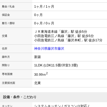
1ヶ月 / 1ヶ月
敷金 / 礼金
0ヶ月
保証金
0ヶ月 / 0ヶ月
敷引 / 償却
ＪＲ東海道本線「藤沢」駅 徒歩5分
小田急電鉄江ノ島線「藤沢」駅 徒歩5分
交通
小田急電鉄江ノ島線「藤沢本町」駅 徒歩17分
神奈川県藤沢市藤沢
住所
新築
築年月
1LDK (LDK11.5畳/洋室3.3畳)
間取り
2
30.99ｍ
専有面積
北東
主要採光面
設備・条件・こだわり
システムキッチン / ガスコンロ対応 /
キッチン