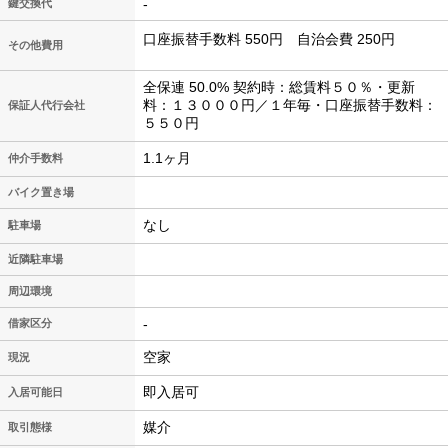
-
鍵交換代
口座振替手数料 550円 自治会費 250円
その他費用
全保連 50.0% 契約時：総賃料５０％・更新
料：１３０００円／１年毎・口座振替手数料：
保証人代行会社
５５０円
1.1ヶ月
仲介手数料
バイク置き場
なし
駐車場
近隣駐車場
周辺環境
-
借家区分
空家
現況
即入居可
入居可能日
媒介
取引態様