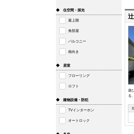
◆ 住空間・採光
辻
最上階
角部屋
バルコニー
南向き
◆ 居室
フローリング
ロフト
遊
る
◆ 建物設備・防犯
TVインターホン
オートロック