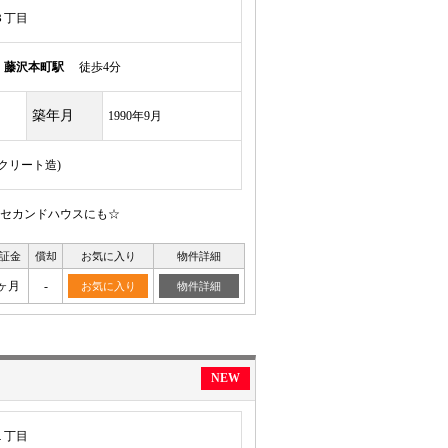
３丁目
線
藤沢本町駅
徒歩4分
築年月
1990年9月
ンクリート造)
セカンドハウスにも☆
証金
償却
お気に入り
物件詳細
ヶ月
-
お気に入り
物件詳細
NEW
１丁目