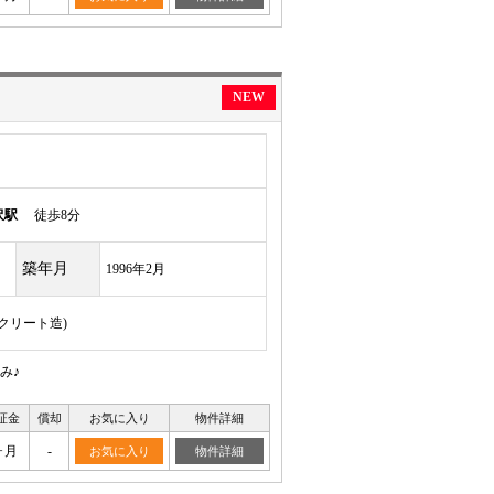
NEW
沢駅
徒歩8分
築年月
1996年2月
ンクリート造)
み♪
証金
償却
お気に入り
物件詳細
ヶ月
-
お気に入り
物件詳細