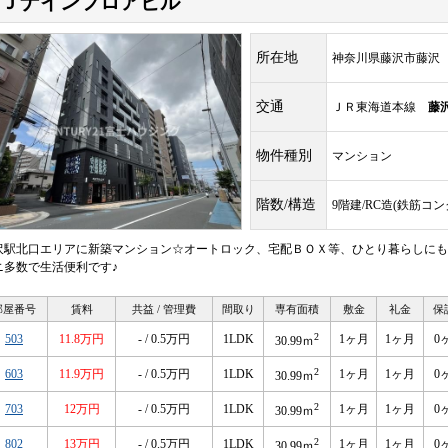
Ｊナインフロアビル
所在地
神奈川県藤沢市藤沢
交通
ＪＲ東海道本線
藤
物件種別
マンション
階数/構造
9階建/RC造(鉄筋コ
沢駅北口エリアに新築マンション☆オートロック、宅配ＢＯＸ等、ひとり暮らしにも
ニ多数で生活便利です♪
部屋番号
賃料
共益 / 管理費
間取り
専有面積
敷金
礼金
保
2
503
11.8万円
- / 0.5万円
1LDK
1ヶ月
1ヶ月
0
30.99ｍ
2
603
11.9万円
- / 0.5万円
1LDK
1ヶ月
1ヶ月
0
30.99ｍ
2
703
12万円
- / 0.5万円
1LDK
1ヶ月
1ヶ月
0
30.99ｍ
2
802
13万円
- / 0.5万円
1LDK
1ヶ月
1ヶ月
0
30.99ｍ