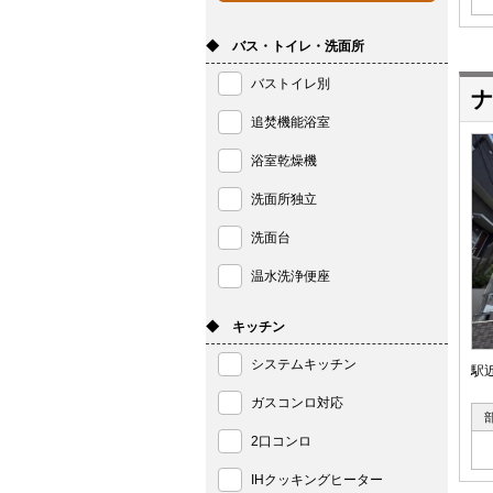
◆ バス・トイレ・洗面所
バストイレ別
ナ
追焚機能浴室
浴室乾燥機
洗面所独立
洗面台
温水洗浄便座
◆ キッチン
システムキッチン
駅
ガスコンロ対応
2口コンロ
IHクッキングヒーター