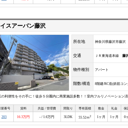
イスアーバン藤沢
所在地
神奈川県藤沢市藤沢
交通
ＪＲ東海道本線
藤
物件種別
アパート
階数/構造
8階建/RC造(鉄筋コ
近の利便性をその手に！徒歩５分圏内に商業施設多数！！室内フルリノベーション済
部屋番号
賃料
共益 / 管理費
間取り
専有面積
敷金
礼金
保
2
203
16.3万円
- / 1.6万円
3LDK
1ヶ月
1ヶ月
0
55.52ｍ