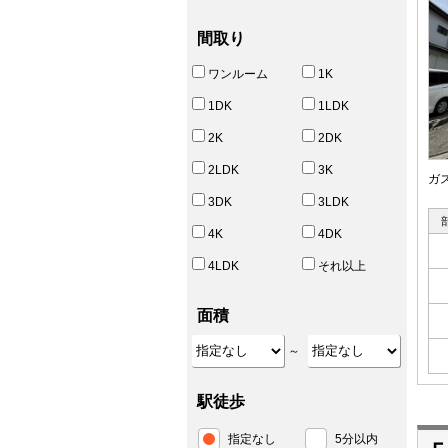
間取り
ワンルーム
1K
1DK
1LDK
2K
2DK
2LDK
3K
ガ
3DK
3LDK
4K
4DK
4LDK
それ以上
面積
～
駅徒歩
指定なし
5分以内