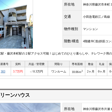
所在地
神奈川県藤沢市本町
交通
小田急電鉄江ノ島
物件種別
マンション
階数/構造
4階建/RC造(鉄筋コ
沢駅・藤沢本町駅の２駅アクセス可能！はじめてのひとり暮らしや、テレワーク用の
部屋番号
賃料
共益 / 管理費
間取り
専有面積
敷金
礼金
保
2
303
3.7万円
- / 0.3万円
ワンルーム
2ヶ月
0ヶ月
0
18.06ｍ
リーンハウス
所在地
神奈川県藤沢市片瀬