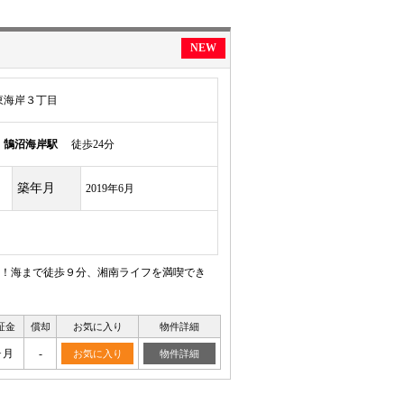
NEW
東海岸３丁目
線
鵠沼海岸駅
徒歩24分
築年月
2019年6月
！海まで徒歩９分、湘南ライフを満喫でき
証金
償却
お気に入り
物件詳細
ヶ月
-
お気に入り
物件詳細