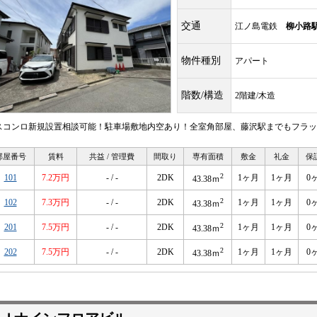
交通
江ノ島電鉄
柳小路
物件種別
アパート
階数/構造
2階建/木造
スコンロ新規設置相談可能！駐車場敷地内空あり！全室角部屋、藤沢駅までもフラッ
部屋番号
賃料
共益 / 管理費
間取り
専有面積
敷金
礼金
保
2
101
7.2万円
- / -
2DK
1ヶ月
1ヶ月
0
43.38ｍ
2
102
7.3万円
- / -
2DK
1ヶ月
1ヶ月
0
43.38ｍ
2
201
7.5万円
- / -
2DK
1ヶ月
1ヶ月
0
43.38ｍ
2
202
7.5万円
- / -
2DK
1ヶ月
1ヶ月
0
43.38ｍ