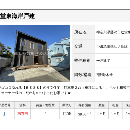
堂東海岸戸建
所在地
神奈川県藤沢市辻堂
交通
小田急電鉄江ノ島
物件種別
一戸建て
階数/構造
2階建/木造
びゴコロ溢れる【ＢＥＳＳ】の注文住宅！駐車場２台（車種による）、ペット相談可
、オーナー様のこだわりのつまったお家です★
部屋番号
賃料
共益 / 管理費
間取り
専有面積
敷金
礼金
保
2
1
29万円
- / -
1LDK
1ヶ月
1ヶ月
0
99.36ｍ