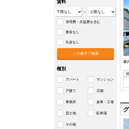
賃料
～
管理費・共益費を含む
敷金なし
礼金なし
藤
種別
アパート
マンション
戸建て
店舗
事務所
倉庫・工場
グ
貸土地
駐車場
その他