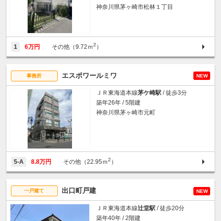
神奈川県茅ヶ崎市松林１丁目
2
1
6万円
その他（9.72ｍ
）
エスポワールミワ
事務所
NEW
ＪＲ東海道本線
茅ケ崎駅
/ 徒歩3分
築年26年 / 5階建
神奈川県茅ヶ崎市元町
2
5-A
8.8万円
その他（22.95ｍ
）
出口町戸建
一戸建て
NEW
ＪＲ東海道本線
辻堂駅
/ 徒歩20分
築年40年 / 2階建