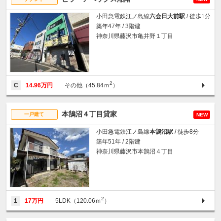
小田急電鉄江ノ島線
六会日大前駅
/ 徒歩1分
築年47年 / 3階建
神奈川県藤沢市亀井野１丁目
2
C
14.96万円
その他（45.84ｍ
）
本鵠沼４丁目貸家
一戸建て
NEW
小田急電鉄江ノ島線
本鵠沼駅
/ 徒歩8分
築年51年 / 2階建
神奈川県藤沢市本鵠沼４丁目
2
1
17万円
5LDK（120.06ｍ
）