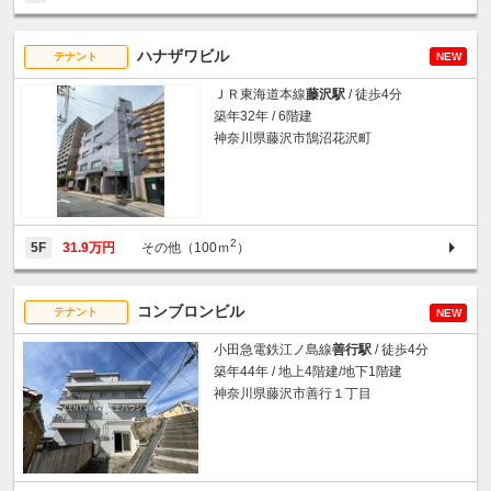
ハナザワビル
テナント
NEW
ＪＲ東海道本線
藤沢駅
/ 徒歩4分
築年32年 / 6階建
神奈川県藤沢市鵠沼花沢町
2
5F
31.9万円
その他（100ｍ
）
コンブロンビル
テナント
NEW
小田急電鉄江ノ島線
善行駅
/ 徒歩4分
築年44年 / 地上4階建/地下1階建
神奈川県藤沢市善行１丁目