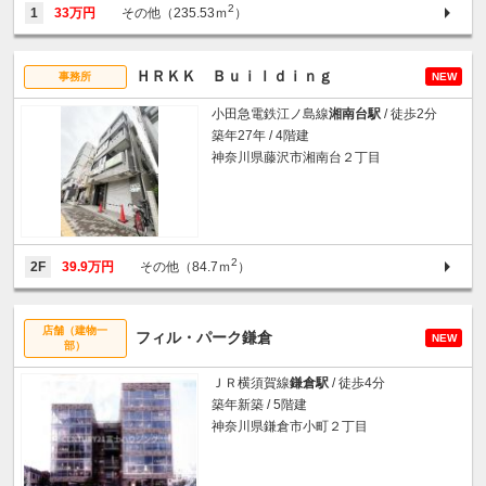
2
1
33万円
その他（235.53ｍ
）
ＨＲＫＫ Ｂｕｉｌｄｉｎｇ
事務所
NEW
小田急電鉄江ノ島線
湘南台駅
/ 徒歩2分
築年27年 / 4階建
神奈川県藤沢市湘南台２丁目
2
2F
39.9万円
その他（84.7ｍ
）
店舗（建物一
フィル・パーク鎌倉
NEW
部）
ＪＲ横須賀線
鎌倉駅
/ 徒歩4分
築年新築 / 5階建
神奈川県鎌倉市小町２丁目