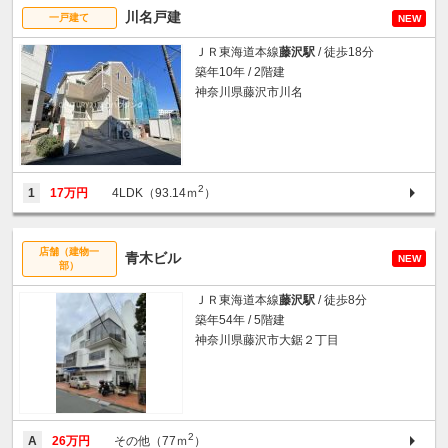
川名戸建
一戸建て
NEW
ＪＲ東海道本線
藤沢駅
/ 徒歩18分
築年10年 / 2階建
神奈川県藤沢市川名
2
1
17万円
4LDK（93.14ｍ
）
店舗（建物一
青木ビル
NEW
部）
ＪＲ東海道本線
藤沢駅
/ 徒歩8分
築年54年 / 5階建
神奈川県藤沢市大鋸２丁目
2
A
26万円
その他（77ｍ
）