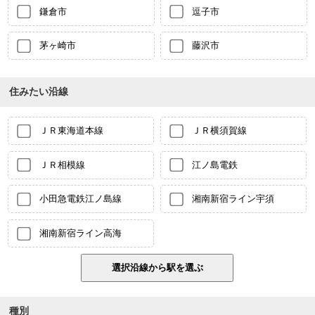
鎌倉市
逗子市
茅ヶ崎市
藤沢市
住みたい沿線
ＪＲ東海道本線
ＪＲ横須賀線
ＪＲ相模線
江ノ島電鉄
小田急電鉄江ノ島線
湘南新宿ライン宇須
湘南新宿ライン高海
種別