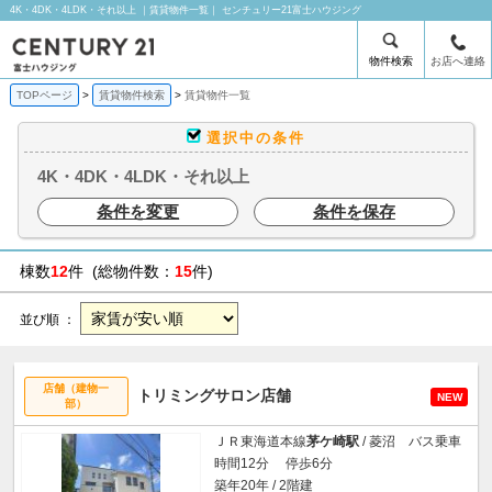
4K・4DK・4LDK・それ以上 ｜賃貸物件一覧｜ センチュリー21富士ハウジング
物件検索
お店へ連絡
TOPページ
賃貸物件検索
賃貸物件一覧
選択中の条件
4K・4DK・4LDK・それ以上
条件を変更
条件を保存
棟数
12
件 (総物件数：
15
件)
並び順 ：
店舗（建物一
トリミングサロン店舗
NEW
部）
ＪＲ東海道本線
茅ケ崎駅
/ 菱沼 バス乗車
時間12分 停歩6分
築年20年 / 2階建