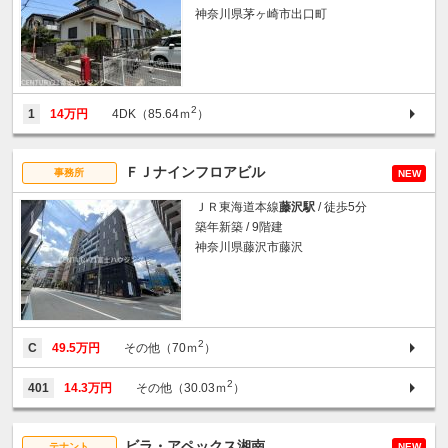
神奈川県茅ヶ崎市出口町
2
1
14万円
4DK（85.64ｍ
）
ＦＪナインフロアビル
事務所
NEW
ＪＲ東海道本線
藤沢駅
/ 徒歩5分
築年新築 / 9階建
神奈川県藤沢市藤沢
2
C
49.5万円
その他（70ｍ
）
2
401
14.3万円
その他（30.03ｍ
）
ビラ・アペックス湘南
テナント
NEW