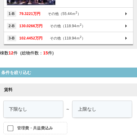
2
1-B
79.3221万円
その他（55.44ｍ
）
2
2-B
130.0266万円
その他（118.94ｍ
）
2
3-B
102.4452万円
その他（118.94ｍ
）
棟数
12
件 (総物件数：
15
件)
条件を絞り込む
賃料
～
管理費・共益費込み