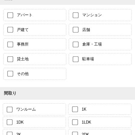
アパート
マンション
戸建て
店舗
事務所
倉庫・工場
貸土地
駐車場
その他
間取り
ワンルーム
1K
1DK
1LDK
2K
2DK