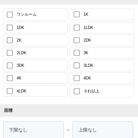
ワンルーム
1K
1DK
1LDK
2K
2DK
2LDK
3K
3DK
3LDK
4K
4DK
4LDK
それ以上
面積
～