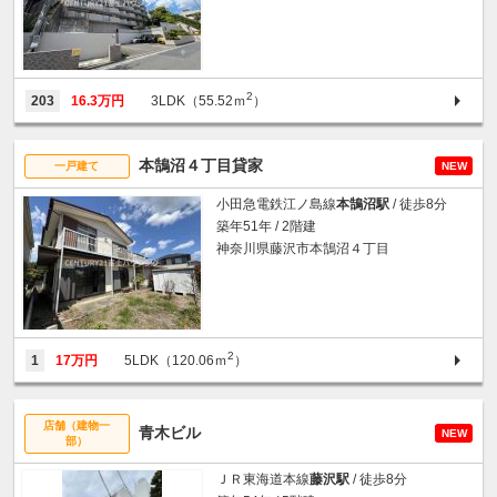
2
203
16.3万円
3LDK（55.52ｍ
）
本鵠沼４丁目貸家
一戸建て
NEW
小田急電鉄江ノ島線
本鵠沼駅
/ 徒歩8分
築年51年 / 2階建
神奈川県藤沢市本鵠沼４丁目
2
1
17万円
5LDK（120.06ｍ
）
店舗（建物一
青木ビル
NEW
部）
ＪＲ東海道本線
藤沢駅
/ 徒歩8分