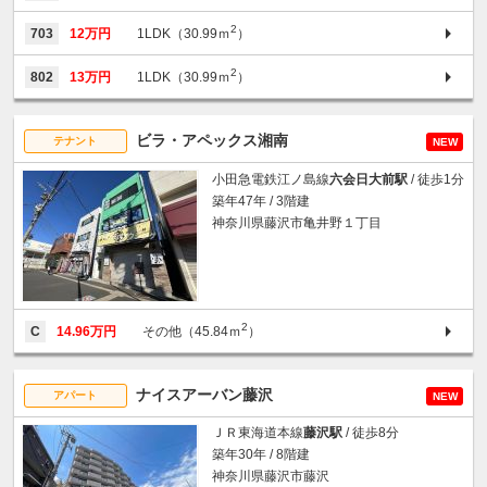
2
703
12万円
1LDK（30.99ｍ
）
2
802
13万円
1LDK（30.99ｍ
）
ビラ・アペックス湘南
テナント
NEW
小田急電鉄江ノ島線
六会日大前駅
/ 徒歩1分
築年47年 / 3階建
神奈川県藤沢市亀井野１丁目
2
C
14.96万円
その他（45.84ｍ
）
ナイスアーバン藤沢
アパート
NEW
ＪＲ東海道本線
藤沢駅
/ 徒歩8分
築年30年 / 8階建
神奈川県藤沢市藤沢