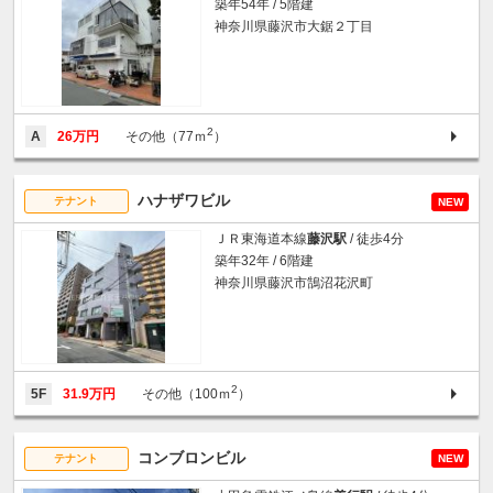
築年54年 / 5階建
神奈川県藤沢市大鋸２丁目
2
A
26万円
その他（77ｍ
）
ハナザワビル
テナント
NEW
ＪＲ東海道本線
藤沢駅
/ 徒歩4分
築年32年 / 6階建
神奈川県藤沢市鵠沼花沢町
2
5F
31.9万円
その他（100ｍ
）
コンブロンビル
テナント
NEW