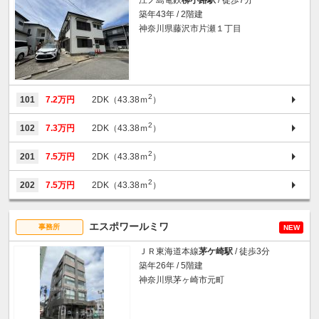
築年43年 / 2階建
神奈川県藤沢市片瀬１丁目
2
101
7.2万円
2DK（43.38ｍ
）
2
102
7.3万円
2DK（43.38ｍ
）
2
201
7.5万円
2DK（43.38ｍ
）
2
202
7.5万円
2DK（43.38ｍ
）
エスポワールミワ
事務所
NEW
ＪＲ東海道本線
茅ケ崎駅
/ 徒歩3分
築年26年 / 5階建
神奈川県茅ヶ崎市元町