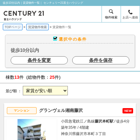
徒歩10分以内｜賃貸物件一覧｜ センチュリー21富士ハウジング
物件検索
お店へ連絡
TOPページ
賃貸物件検索
賃貸物件一覧
選択中の条件
徒歩10分以内
条件を変更
条件を保存
棟数
13
件 (総物件数：
25
件)
並び順 ：
グランヴェル湘南藤沢
マンション
NEW
小田急電鉄江ノ島線
藤沢本町駅
/ 徒歩4分
築年35年 / 4階建
神奈川県藤沢市本町３丁目