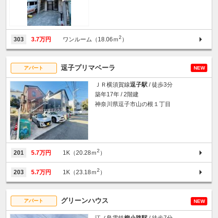
2
303
3.7万円
ワンルーム（18.06ｍ
）
逗子プリマベーラ
アパート
NEW
ＪＲ横須賀線
逗子駅
/ 徒歩3分
築年17年 / 2階建
神奈川県逗子市山の根１丁目
2
201
5.7万円
1K（20.28ｍ
）
2
203
5.7万円
1K（23.18ｍ
）
グリーンハウス
アパート
NEW
江ノ島電鉄
柳小路駅
/ 徒歩7分