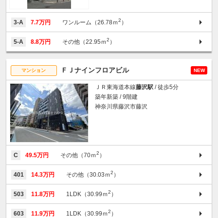
2
3-A
7.7万円
ワンルーム（26.78ｍ
）
2
5-A
8.8万円
その他（22.95ｍ
）
ＦＪナインフロアビル
マンション
NEW
ＪＲ東海道本線
藤沢駅
/ 徒歩5分
築年新築 / 9階建
神奈川県藤沢市藤沢
2
C
49.5万円
その他（70ｍ
）
2
401
14.3万円
その他（30.03ｍ
）
2
503
11.8万円
1LDK（30.99ｍ
）
2
603
11.9万円
1LDK（30.99ｍ
）