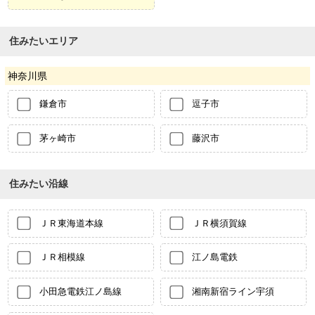
住みたいエリア
神奈川県
鎌倉市
逗子市
茅ヶ崎市
藤沢市
住みたい沿線
ＪＲ東海道本線
ＪＲ横須賀線
ＪＲ相模線
江ノ島電鉄
小田急電鉄江ノ島線
湘南新宿ライン宇須