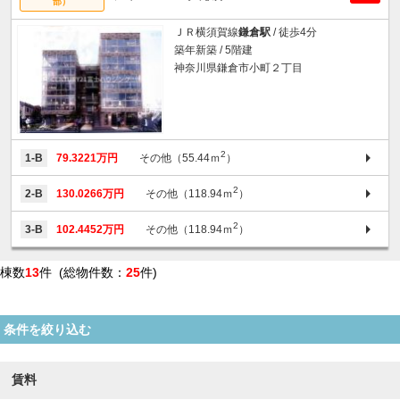
部）
ＪＲ横須賀線
鎌倉駅
/ 徒歩4分
築年新築 / 5階建
神奈川県鎌倉市小町２丁目
2
1-B
79.3221万円
その他（55.44ｍ
）
2
2-B
130.0266万円
その他（118.94ｍ
）
2
3-B
102.4452万円
その他（118.94ｍ
）
棟数
13
件 (総物件数：
25
件)
条件を絞り込む
賃料