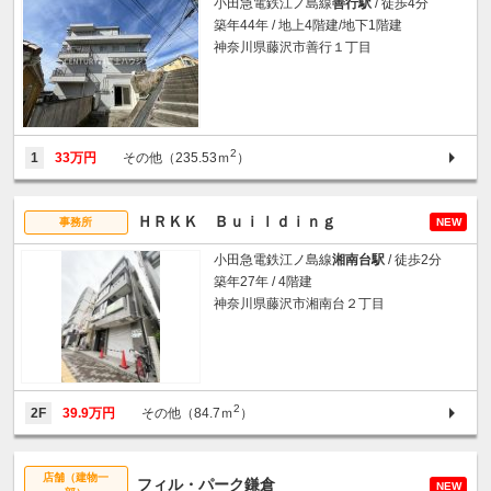
小田急電鉄江ノ島線
善行駅
/ 徒歩4分
築年44年 / 地上4階建/地下1階建
神奈川県藤沢市善行１丁目
2
1
33万円
その他（235.53ｍ
）
ＨＲＫＫ Ｂｕｉｌｄｉｎｇ
事務所
NEW
小田急電鉄江ノ島線
湘南台駅
/ 徒歩2分
築年27年 / 4階建
神奈川県藤沢市湘南台２丁目
2
2F
39.9万円
その他（84.7ｍ
）
店舗（建物一
フィル・パーク鎌倉
NEW