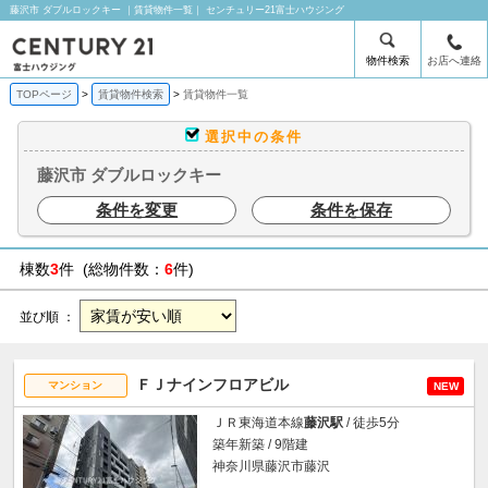
藤沢市 ダブルロックキー ｜賃貸物件一覧｜ センチュリー21富士ハウジング
物件検索
お店へ連絡
TOPページ
賃貸物件検索
賃貸物件一覧
選択中の条件
藤沢市 ダブルロックキー
条件を変更
条件を保存
棟数
3
件 (総物件数：
6
件)
並び順 ：
ＦＪナインフロアビル
マンション
NEW
ＪＲ東海道本線
藤沢駅
/ 徒歩5分
築年新築 / 9階建
神奈川県藤沢市藤沢