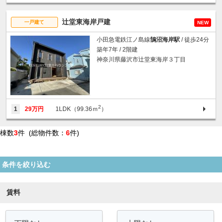
辻堂東海岸戸建
一戸建て
NEW
小田急電鉄江ノ島線
鵠沼海岸駅
/ 徒歩24分
築年7年 / 2階建
神奈川県藤沢市辻堂東海岸３丁目
2
1
29万円
1LDK（99.36ｍ
）
棟数
3
件 (総物件数：
6
件)
条件を絞り込む
賃料