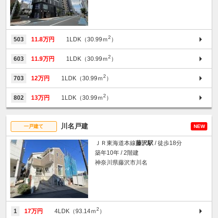
2
503
11.8万円
1LDK（30.99ｍ
）
2
603
11.9万円
1LDK（30.99ｍ
）
2
703
12万円
1LDK（30.99ｍ
）
2
802
13万円
1LDK（30.99ｍ
）
川名戸建
一戸建て
NEW
ＪＲ東海道本線
藤沢駅
/ 徒歩18分
築年10年 / 2階建
神奈川県藤沢市川名
2
1
17万円
4LDK（93.14ｍ
）