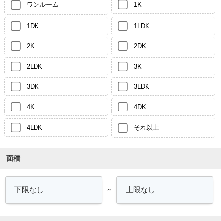
ワンルーム
1K
1DK
1LDK
2K
2DK
2LDK
3K
3DK
3LDK
4K
4DK
4LDK
それ以上
面積
～