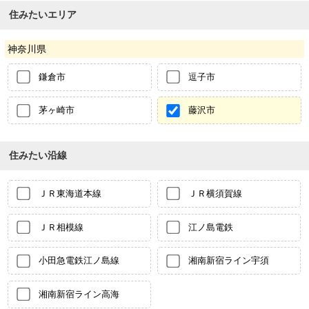
住みたいエリア
神奈川県
鎌倉市
逗子市
茅ヶ崎市
藤沢市
住みたい沿線
ＪＲ東海道本線
ＪＲ横須賀線
ＪＲ相模線
江ノ島電鉄
小田急電鉄江ノ島線
湘南新宿ライン宇須
湘南新宿ライン高海