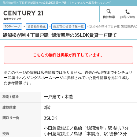
鵠沼松が岡４丁目戸建鵠沼海岸の3SLDK賃貸一戸建て | センチュリー21富士ハウジング
物件検索
お店へ連絡
TOPページ
賃貸物件検索
藤沢市の賃貸情報一覧
鵠沼松が岡４丁目戸建 鵠沼海岸の3
鵠沼松が岡４丁目戸建
鵠沼海岸の3SLDK賃貸一戸建て
こちらの物件は掲載が終了しています。
※このページの情報は広告情報ではありません。過去から現在までセンチュリ
ー21富士ハウジングのホームぺージに掲載されていた物件情報を元に生成し
た参考情報です。
一戸建て / 木造
種別 / 構造
2階
建物階建
3SLDK
間取り一例
小田急電鉄江ノ島線「鵠沼海岸」駅 徒歩7分
小田急電鉄江ノ島線「本鵠沼」駅 徒歩13分
交通