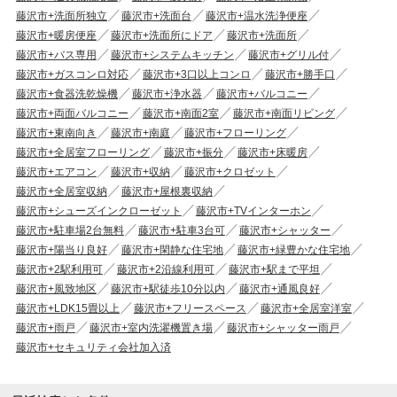
藤沢市+洗面所独立
藤沢市+洗面台
藤沢市+温水洗浄便座
藤沢市+暖房便座
藤沢市+洗面所にドア
藤沢市+洗面所
藤沢市+バス専用
藤沢市+システムキッチン
藤沢市+グリル付
藤沢市+ガスコンロ対応
藤沢市+3口以上コンロ
藤沢市+勝手口
藤沢市+食器洗乾燥機
藤沢市+浄水器
藤沢市+バルコニー
藤沢市+両面バルコニー
藤沢市+南面2室
藤沢市+南面リビング
藤沢市+東南向き
藤沢市+南庭
藤沢市+フローリング
藤沢市+全居室フローリング
藤沢市+振分
藤沢市+床暖房
藤沢市+エアコン
藤沢市+収納
藤沢市+クロゼット
藤沢市+全居室収納
藤沢市+屋根裏収納
藤沢市+シューズインクローゼット
藤沢市+TVインターホン
藤沢市+駐車場2台無料
藤沢市+駐車3台可
藤沢市+シャッター
藤沢市+陽当り良好
藤沢市+閑静な住宅地
藤沢市+緑豊かな住宅地
藤沢市+2駅利用可
藤沢市+2沿線利用可
藤沢市+駅まで平坦
藤沢市+風致地区
藤沢市+駅徒歩10分以内
藤沢市+通風良好
藤沢市+LDK15畳以上
藤沢市+フリースペース
藤沢市+全居室洋室
藤沢市+雨戸
藤沢市+室内洗濯機置き場
藤沢市+シャッター雨戸
藤沢市+セキュリティ会社加入済