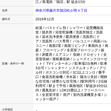
江ノ島電鉄「鵠沼」駅 徒歩13分
神奈川県藤沢市鵠沼松が岡４丁目
住所
2016年12月
築年月
給湯 / バストイレ別 / シャワー / 追焚機能浴
室 / 脱衣所 / 浴室乾燥機 / 洗面所独立 / 洗面
台 / 温水洗浄便座 / 暖房便座 / 洗面所にド
ア / 洗面所 / バス専用 / バルコニー / 両面バル
コニー / 南面2室 / 南面リビング / 東南向き / 南
庭 / フローリング / 全居室フローリング / 振
分 / 床暖房 / エアコン / 収納 / クロゼット / 全
居室収納 / 屋根裏収納 / シューズインクローゼ
ット / TVインターホン / 駐車場2台無料 / 駐車
設備・条件の一例
3台可 / シャッター / システムキッチン / グリ
ル付 / ガスコンロ対応 / 3口以上コンロ / 勝手
口 / 食器洗乾燥機 / 浄水器 / 陽当り良好 / 閑静
な住宅地 / 緑豊かな住宅地 / 2駅利用可 / 2沿線
利用可 / 駅まで平坦 / 風致地区 / 駅徒歩10分以
内 / 通風良好 / LDK15畳以上 / フリースペー
ス / 全居室洋室 / 雨戸 / 室内洗濯機置き場 / シ
ャッター雨戸 /
小学校区