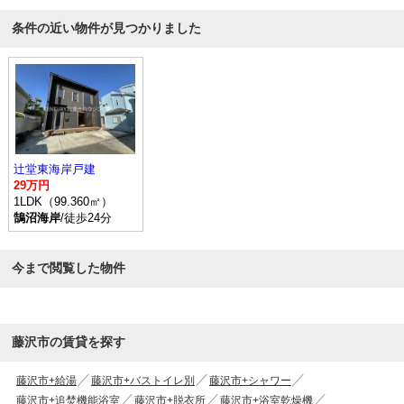
条件の近い物件が見つかりました
辻堂東海岸戸建
29万円
1LDK（99.360㎡）
鵠沼海岸
/徒歩24分
今まで閲覧した物件
藤沢市の賃貸を探す
藤沢市+給湯
藤沢市+バストイレ別
藤沢市+シャワー
藤沢市+追焚機能浴室
藤沢市+脱衣所
藤沢市+浴室乾燥機