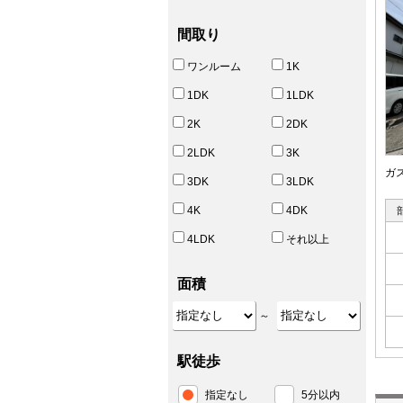
間取り
ワンルーム
1K
1DK
1LDK
2K
2DK
2LDK
3K
ガ
3DK
3LDK
4K
4DK
4LDK
それ以上
面積
～
駅徒歩
指定なし
5分以内