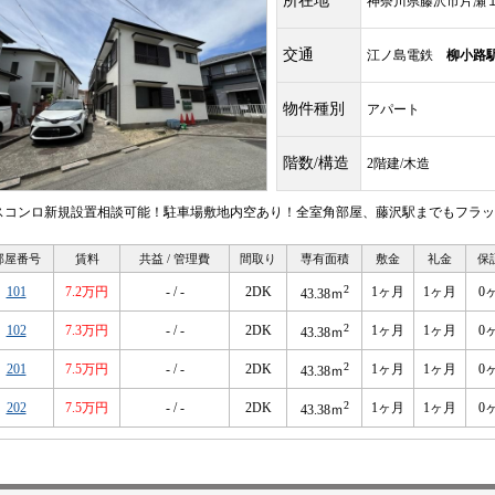
所在地
神奈川県藤沢市片瀬
交通
江ノ島電鉄
柳小路
物件種別
アパート
階数/構造
2階建/木造
スコンロ新規設置相談可能！駐車場敷地内空あり！全室角部屋、藤沢駅までもフラッ
部屋番号
賃料
共益 / 管理費
間取り
専有面積
敷金
礼金
保
2
101
7.2万円
- / -
2DK
1ヶ月
1ヶ月
0
43.38ｍ
2
102
7.3万円
- / -
2DK
1ヶ月
1ヶ月
0
43.38ｍ
2
201
7.5万円
- / -
2DK
1ヶ月
1ヶ月
0
43.38ｍ
2
202
7.5万円
- / -
2DK
1ヶ月
1ヶ月
0
43.38ｍ