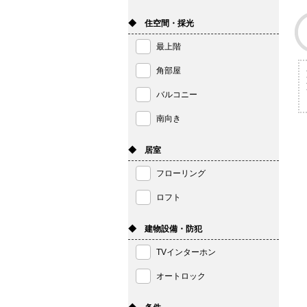
◆ 住空間・採光
最上階
角部屋
バルコニー
南向き
◆ 居室
フローリング
ロフト
◆ 建物設備・防犯
TVインターホン
オートロック