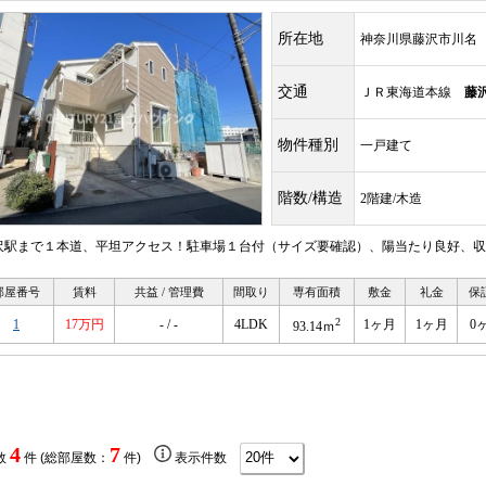
所在地
神奈川県藤沢市川名
交通
ＪＲ東海道本線
藤
物件種別
一戸建て
階数/構造
2階建/木造
沢駅まで１本道、平坦アクセス！駐車場１台付（サイズ要確認）、陽当たり良好、収
部屋番号
賃料
共益 / 管理費
間取り
専有面積
敷金
礼金
保
2
1
17万円
- / -
4LDK
1ヶ月
1ヶ月
0
93.14ｍ
4
7
数
件 (総部屋数：
件)
表示件数