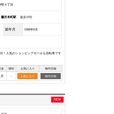
神明４丁目
線
藤沢本町駅
徒歩10分
築年月
1988年8月
分！人気のショッピングモールも自転車です
証金
償却
お気に入り
物件詳細
ヶ月
-
お気に入り
物件詳細
NEW