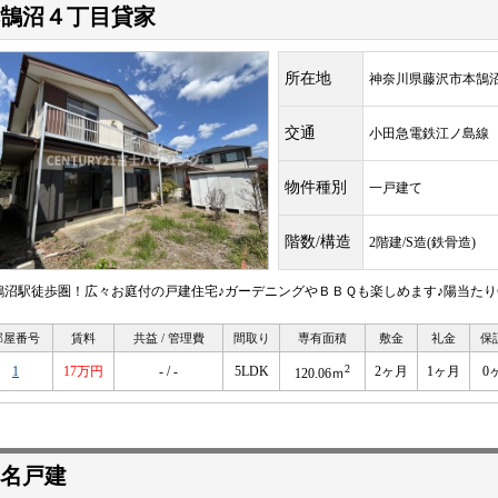
鵠沼４丁目貸家
所在地
神奈川県藤沢市本鵠
交通
小田急電鉄江ノ島
物件種別
一戸建て
階数/構造
2階建/S造(鉄骨造)
鵠沼駅徒歩圏！広々お庭付の戸建住宅♪ガーデニングやＢＢＱも楽しめます♪陽当た
部屋番号
賃料
共益 / 管理費
間取り
専有面積
敷金
礼金
保
2
1
17万円
- / -
5LDK
2ヶ月
1ヶ月
0
120.06ｍ
名戸建