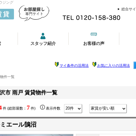
ウジング
総合サイ
索
スタッフ紹介
お客様の声
マイ条件の活用法
お気に入りの活用法
貸物件一覧
沢市 雨戸 賃貸物件一覧
4
7
件 (総部屋数：
件)
表示件数
ミエール鵠沼