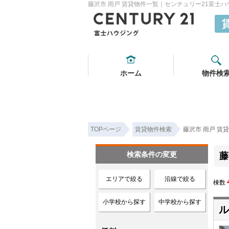
藤沢市 雨戸 賃貸物件一覧｜センチュリー21富士ハ
ホーム
物件検
TOPページ
賃貸物件検索
藤沢市 雨戸 賃
検索条件の変更
藤
エリアで絞る
沿線で絞る
棟数
小学校から探す
中学校から探す
ル