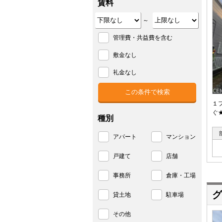
賃料
～
管理費・共益費を含む
敷金なし
礼金なし
１
ぐ
種別
アパート
マンション
戸建て
店舗
事務所
倉庫・工場
グ
貸土地
駐車場
その他