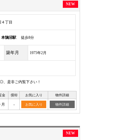
NEW
沼４丁目
線
本鵠沼駅
徒歩8分
築年月
1975年2月
り◎、是非ご内覧下さい！
証金
償却
お気に入り
物件詳細
ヶ月
-
お気に入り
物件詳細
NEW