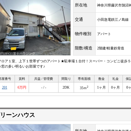
所在地
神奈川県藤沢市鵠沼
交通
小田急電鉄江ノ島
物件種別
アパート
階数/構造
2階建/軽量鉄骨造
フロア１室、上下１世帯ずつのアパート★駐車場１台付！スーパー・コンビニ徒歩５
★窓の多い明るいお部屋です♪
部屋番号
賃料
共益 / 管理費
間取り
専有面積
敷金
礼金
保
2
201
6万円
- / -
2DK
1ヶ月
0ヶ月
0
35ｍ
リーンハウス