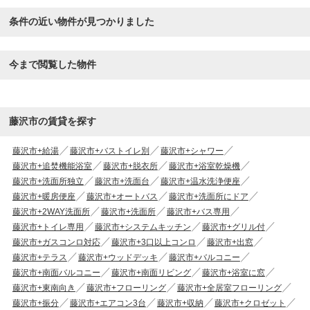
条件の近い物件が見つかりました
今まで閲覧した物件
藤沢市の賃貸を探す
藤沢市+給湯
藤沢市+バストイレ別
藤沢市+シャワー
藤沢市+追焚機能浴室
藤沢市+脱衣所
藤沢市+浴室乾燥機
藤沢市+洗面所独立
藤沢市+洗面台
藤沢市+温水洗浄便座
藤沢市+暖房便座
藤沢市+オートバス
藤沢市+洗面所にドア
藤沢市+2WAY洗面所
藤沢市+洗面所
藤沢市+バス専用
藤沢市+トイレ専用
藤沢市+システムキッチン
藤沢市+グリル付
藤沢市+ガスコンロ対応
藤沢市+3口以上コンロ
藤沢市+出窓
藤沢市+テラス
藤沢市+ウッドデッキ
藤沢市+バルコニー
藤沢市+南面バルコニー
藤沢市+南面リビング
藤沢市+浴室に窓
藤沢市+東南向き
藤沢市+フローリング
藤沢市+全居室フローリング
藤沢市+振分
藤沢市+エアコン3台
藤沢市+収納
藤沢市+クロゼット