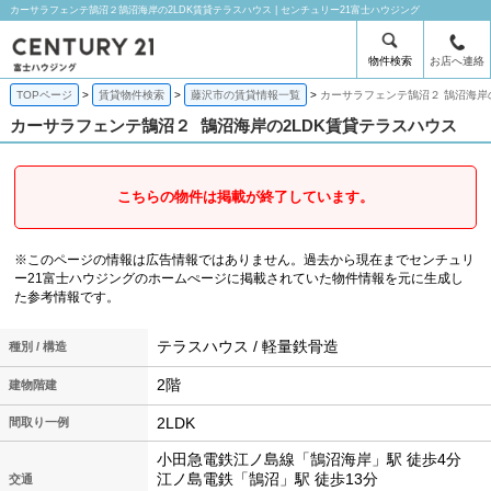
カーサラフェンテ鵠沼２鵠沼海岸の2LDK賃貸テラスハウス | センチュリー21富士ハウジング
物件検索
お店へ連絡
TOPページ
賃貸物件検索
藤沢市の賃貸情報一覧
カーサラフェンテ鵠沼２ 鵠沼海岸
カーサラフェンテ鵠沼２
鵠沼海岸の2LDK賃貸テラスハウス
こちらの物件は掲載が終了しています。
※このページの情報は広告情報ではありません。過去から現在までセンチュリ
ー21富士ハウジングのホームぺージに掲載されていた物件情報を元に生成し
た参考情報です。
テラスハウス / 軽量鉄骨造
種別 / 構造
2階
建物階建
2LDK
間取り一例
小田急電鉄江ノ島線「鵠沼海岸」駅 徒歩4分
江ノ島電鉄「鵠沼」駅 徒歩13分
交通