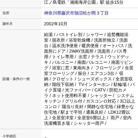
江ノ島電鉄「湘南海岸公園」駅 徒歩15分
神奈川県藤沢市鵠沼松が岡３丁目
住所
2002年10月
築年月
給湯 / バストイレ別 / シャワー / 追焚機能浴
室 / 脱衣所 / 浴室乾燥機 / 洗面所独立 / 洗面
台 / 温水洗浄便座 / 暖房便座 / オートバス / 洗
面所にドア / 2WAY洗面所 / 洗面所 / バス専
用 / トイレ専用 / 出窓 / テラス / ウッドデッ
キ / バルコニー / 南面バルコニー / 南面リビン
グ / 浴室に窓 / 東南向き / フローリング / 全居
室フローリング / 振分 / エアコン3台 / 収
納 / クロゼット / シューズボックス / 全居室収
設備・条件の一例
納 / 階段下収納 / TVインターホン / 駐輪場 / バ
イク置場 / 光ファイバー / CATV / 防犯カメ
ラ / ネット使用料不要 / シャッター / システム
キッチン / グリル付 / ガスコンロ対応 / 3口以上
コンロ / 陽当り良好 / 閑静な住宅地 / 緑豊かな
住宅地 / 駅まで平坦 / 通風良好 / LDK12畳以
上 / 全居室洋室 / 全居室6畳以上 / 雨戸 / 室内
洗濯機置き場 / シャッター雨戸 /
小学校区