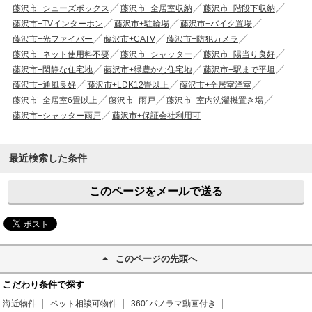
藤沢市+シューズボックス
藤沢市+全居室収納
藤沢市+階段下収納
藤沢市+TVインターホン
藤沢市+駐輪場
藤沢市+バイク置場
藤沢市+光ファイバー
藤沢市+CATV
藤沢市+防犯カメラ
藤沢市+ネット使用料不要
藤沢市+シャッター
藤沢市+陽当り良好
藤沢市+閑静な住宅地
藤沢市+緑豊かな住宅地
藤沢市+駅まで平坦
藤沢市+通風良好
藤沢市+LDK12畳以上
藤沢市+全居室洋室
藤沢市+全居室6畳以上
藤沢市+雨戸
藤沢市+室内洗濯機置き場
藤沢市+シャッター雨戸
藤沢市+保証会社利用可
最近検索した条件
このページをメールで送る
このページの先頭へ
こだわり条件で探す
海近物件
ペット相談可物件
360°パノラマ動画付き