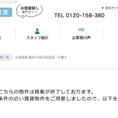
士ハウジング
総合サイ
索
スタッフ紹介
お客様の声
報一覧
小泉貸家 藤沢の4SLDK賃貸一戸建て