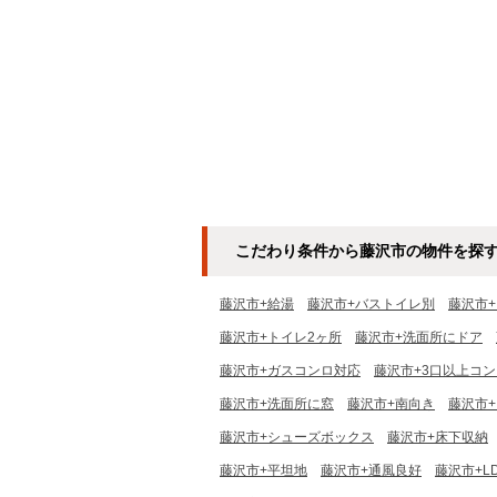
こだわり条件から藤沢市の物件を探
藤沢市+給湯
藤沢市+バストイレ別
藤沢市
藤沢市+トイレ2ヶ所
藤沢市+洗面所にドア
藤沢市+ガスコンロ対応
藤沢市+3口以上コン
藤沢市+洗面所に窓
藤沢市+南向き
藤沢市
藤沢市+シューズボックス
藤沢市+床下収納
藤沢市+平坦地
藤沢市+通風良好
藤沢市+L