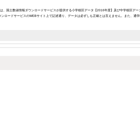
報は、国土数値情報ダウンロードサービスが提供する小学校区データ【2016年度】及び中学校区デー
ンロードサービスのWEBサイト上で記述通り、データは必ずしも正確とは言えません。また、通学