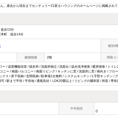
ん。過去から現在までセンチュリー21富士ハウジングのホームぺージに掲載され
徒歩13分
本町 徒歩14分
目
種別/
建物階建
2階
間取り
ワー / 追焚機能浴室 / 脱衣所 / 洗面所独立 / 洗面台 / 温水洗浄便座 / 暖房便座 / トイレ2
ルコニー / 南面バルコニー / 南面リビング / キッチンに窓 / 洗面所に窓 / 南向き / フロー
ックス / 床下収納 / 玄関収納 / 駐車場1台無料 / システムキッチン / L字型キッチン / 
用可 / 駅まで平坦 / 平坦地 / 通風良好 / LDK20畳以上 / リビングの隣和室 / 和室 / 専
中学校区
()