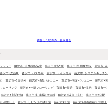
閲覧した物件の一覧を見る
す
+シャワー
藤沢市+追焚機能浴室
藤沢市+脱衣所
藤沢市+洗面所独立
藤沢市+
藤沢市+洗面所
藤沢市+バス専用
藤沢市+トイレ専用
藤沢市+システムキッチン
ロ
藤沢市+2面採光
藤沢市+2面バルコニー
藤沢市+南面バルコニー
藤沢市+
+フローリング
藤沢市+一部フローリング
藤沢市+振分
藤沢市+収納
藤沢市+
藤沢市+玄関収納
藤沢市+駐車場1台無料
藤沢市+陽当り良好
藤沢市+始発駅
DK20畳以上
藤沢市+リビングの隣和室
藤沢市+和室
藤沢市+専有面積30坪以上