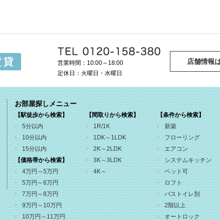
店舗情報
営業時間：10:00～18:00
定休日：火曜日・水曜日
お部屋探しメニュー
【駅徒歩から検索】
【間取りから検索】
【条件から検索】
5分以内
1R/1K
新築
10分以内
1DK～1LDK
フローリング
15分以内
2K～2LDK
エアコン
【価格帯から検索】
3K～3LDK
システムキッチン
4万円～5万円
4K～
ペット可
5万円～6万円
ロフト
7万円～8万円
バストイレ別
9万円～10万円
2階以上
10万円～11万円
オートロック