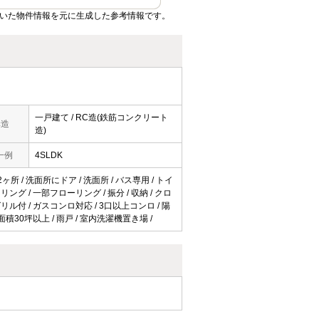
ていた物件情報を元に生成した参考情報です。
一戸建て / RC造(鉄筋コンクリート
構造
造)
一例
4SLDK
ヶ所 / 洗面所にドア / 洗面所 / バス専用 / トイ
リング / 一部フローリング / 振分 / 収納 / クロ
グリル付 / ガスコンロ対応 / 3口以上コンロ / 陽
有面積30坪以上 / 雨戸 / 室内洗濯機置き場 /