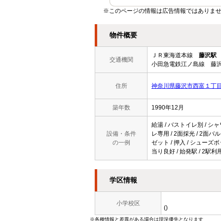
※このページの情報は広告情報ではありませ
物件概要
ＪＲ東海道本線
藤沢駅
交通機関
小田急電鉄江ノ島線 藤沢
住所
神奈川県藤沢市西富１丁
築年数
1990年12月
給湯 / バストイレ別 / シャ
設備・条件
レ専用 / 2面採光 / 2面バ
の一例
ゼット / 押入 / シューズボ
当り良好 / 始発駅 / 2駅利
学区情報
小学校区
()
※各種情報と差異がある場合は現況優先となります