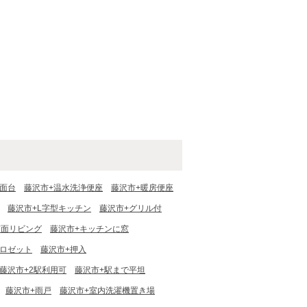
洗面台
藤沢市+温水洗浄便座
藤沢市+暖房便座
藤沢市+L字型キッチン
藤沢市+グリル付
南面リビング
藤沢市+キッチンに窓
クロゼット
藤沢市+押入
藤沢市+2駅利用可
藤沢市+駅まで平坦
藤沢市+雨戸
藤沢市+室内洗濯機置き場