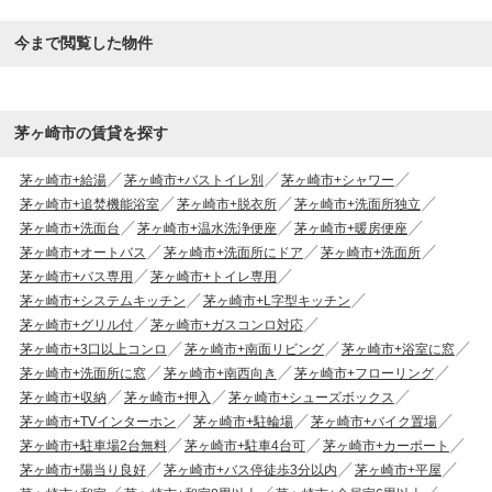
今まで閲覧した物件
茅ヶ崎市の賃貸を探す
茅ヶ崎市+給湯
茅ヶ崎市+バストイレ別
茅ヶ崎市+シャワー
茅ヶ崎市+追焚機能浴室
茅ヶ崎市+脱衣所
茅ヶ崎市+洗面所独立
茅ヶ崎市+洗面台
茅ヶ崎市+温水洗浄便座
茅ヶ崎市+暖房便座
茅ヶ崎市+オートバス
茅ヶ崎市+洗面所にドア
茅ヶ崎市+洗面所
茅ヶ崎市+バス専用
茅ヶ崎市+トイレ専用
茅ヶ崎市+システムキッチン
茅ヶ崎市+L字型キッチン
茅ヶ崎市+グリル付
茅ヶ崎市+ガスコンロ対応
茅ヶ崎市+3口以上コンロ
茅ヶ崎市+南面リビング
茅ヶ崎市+浴室に窓
茅ヶ崎市+洗面所に窓
茅ヶ崎市+南西向き
茅ヶ崎市+フローリング
茅ヶ崎市+収納
茅ヶ崎市+押入
茅ヶ崎市+シューズボックス
茅ヶ崎市+TVインターホン
茅ヶ崎市+駐輪場
茅ヶ崎市+バイク置場
茅ヶ崎市+駐車場2台無料
茅ヶ崎市+駐車4台可
茅ヶ崎市+カーポート
茅ヶ崎市+陽当り良好
茅ヶ崎市+バス停徒歩3分以内
茅ヶ崎市+平屋