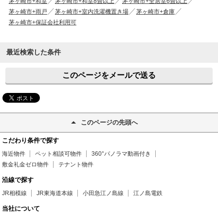
茅ヶ崎市+和室
茅ヶ崎市+和室8畳以上
茅ヶ崎市+全居室6畳以上
茅ヶ崎市+雨戸
茅ヶ崎市+室内洗濯機置き場
茅ヶ崎市+倉庫
茅ヶ崎市+保証会社利用可
最近検索した条件
このページをメールで送る
このページの先頭へ
こだわり条件で探す
海近物件
ペット相談可物件
360°パノラマ動画付き
敷金礼金ゼロ物件
テナント物件
沿線で探す
JR相模線
JR東海道本線
小田急江ノ島線
江ノ島電鉄
当社について