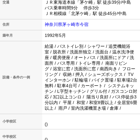
ＪＲ東海道本線「茅ケ崎」駅 徒歩39分/中島
交通
バス乗車時間9分 停歩3分
ＪＲ相模線「北茅ケ崎」駅 徒歩45分/中島
神奈川県茅ヶ崎市今宿
住所
1992年5月
築年月
給湯 / バストイレ別 / シャワー / 追焚機能浴
室 / 脱衣所 / 洗面所独立 / 洗面台 / 温水洗浄便
座 / 暖房便座 / オートバス / 洗面所にドア / 洗
面所 / バス専用 / トイレ専用 / 南面リビン
グ / 浴室に窓 / 洗面所に窓 / 南西向き / フロー
リング / 収納 / 押入 / シューズボックス / TV
設備・条件の一例
インターホン / 駐輪場 / バイク置場 / 駐車場2台
無料 / 駐車4台可 / カーポート / システムキッ
チン / L字型キッチン / グリル付 / ガスコンロ対
応 / 3口以上コンロ / 陽当り良好 / バス停徒歩3
分以内 / 平屋 / 和室 / 和室8畳以上 / 全居室6畳
以上 / 雨戸 / 室内洗濯機置き場 / 倉庫 /
小学校区
()
中学校区
()