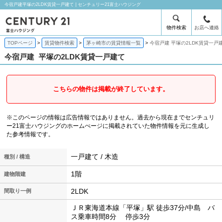
今宿戸建平塚の2LDK賃貸一戸建て | センチュリー21富士ハウジング
物件検索
お店へ連絡
TOPページ
賃貸物件検索
茅ヶ崎市の賃貸情報一覧
今宿戸建 平塚の2LDK賃貸一戸
今宿戸建
平塚の2LDK賃貸一戸建て
こちらの物件は掲載が終了しています。
※このページの情報は広告情報ではありません。過去から現在までセンチュリ
ー21富士ハウジングのホームぺージに掲載されていた物件情報を元に生成し
た参考情報です。
一戸建て / 木造
種別 / 構造
1階
建物階建
2LDK
間取り一例
ＪＲ東海道本線「平塚」駅 徒歩37分/中島 バ
ス乗車時間8分 停歩3分