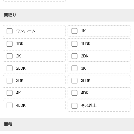
間取り
ワンルーム
1K
1DK
1LDK
2K
2DK
2LDK
3K
3DK
3LDK
4K
4DK
4LDK
それ以上
面積