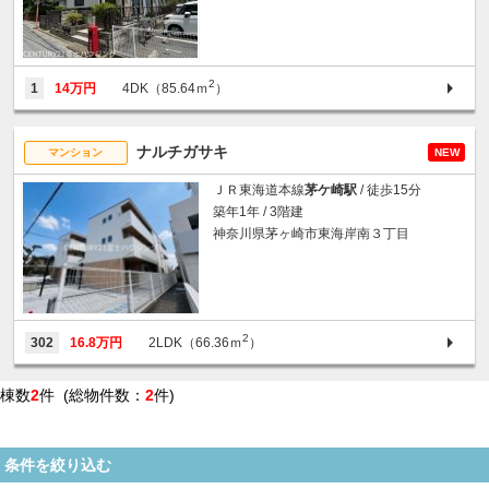
2
1
14万円
4DK（85.64ｍ
）
ナルチガサキ
マンション
NEW
ＪＲ東海道本線
茅ケ崎駅
/ 徒歩15分
築年1年 / 3階建
神奈川県茅ヶ崎市東海岸南３丁目
2
302
16.8万円
2LDK（66.36ｍ
）
棟数
2
件 (総物件数：
2
件)
条件を絞り込む