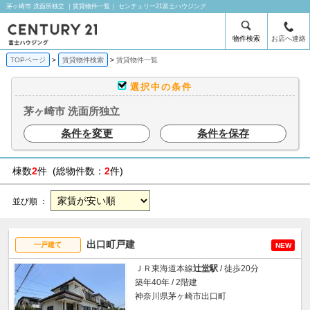
茅ヶ崎市 洗面所独立 ｜賃貸物件一覧｜ センチュリー21富士ハウジング
物件検索
お店へ連絡
TOPページ
賃貸物件検索
賃貸物件一覧
選択中の条件
茅ヶ崎市 洗面所独立
条件を変更
条件を保存
棟数
2
件 (総物件数：
2
件)
並び順 ：
出口町戸建
一戸建て
NEW
ＪＲ東海道本線
辻堂駅
/ 徒歩20分
築年40年 / 2階建
神奈川県茅ヶ崎市出口町