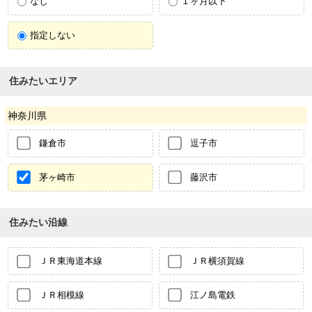
なし
１ヶ月以下
指定しない
住みたいエリア
神奈川県
鎌倉市
逗子市
茅ヶ崎市
藤沢市
住みたい沿線
ＪＲ東海道本線
ＪＲ横須賀線
ＪＲ相模線
江ノ島電鉄