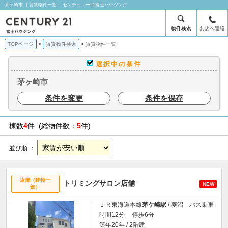
茅ヶ崎市 ｜賃貸物件一覧｜ センチュリー21富士ハウジング
物件検索
お店へ連絡
TOPページ
賃貸物件検索
賃貸物件一覧
選択中の条件
茅ヶ崎市
条件を変更
条件を保存
棟数
4
件 (総物件数：
5
件)
並び順 ：
店舗（建物一
トリミングサロン店舗
NEW
部）
ＪＲ東海道本線
茅ケ崎駅
/ 菱沼 バス乗車
時間12分 停歩6分
築年20年 / 2階建