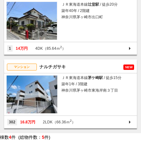
ＪＲ東海道本線
辻堂駅
/ 徒歩20分
築年40年 / 2階建
神奈川県茅ヶ崎市出口町
2
1
14万円
4DK（85.64ｍ
）
ナルチガサキ
マンション
NEW
ＪＲ東海道本線
茅ケ崎駅
/ 徒歩15分
築年1年 / 3階建
神奈川県茅ヶ崎市東海岸南３丁目
2
302
16.8万円
2LDK（66.36ｍ
）
棟数
4
件 (総物件数：
5
件)