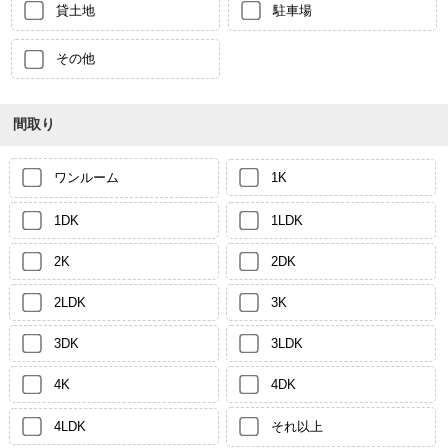
貸土地
駐車場
その他
間取り
ワンルーム
1K
1DK
1LDK
2K
2DK
2LDK
3K
3DK
3LDK
4K
4DK
4LDK
それ以上