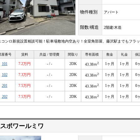
物件種別
アパート
階数/構造
2階建/木造
スコンロ新規設置相談可能！駐車場敷地内空あり！全室角部屋、藤沢駅までもフラッ
部屋番号
賃料
共益 / 管理費
間取り
専有面積
敷金
礼金
保
2
101
7.2万円
- / -
2DK
1ヶ月
1ヶ月
0
43.38ｍ
2
102
7.3万円
- / -
2DK
1ヶ月
1ヶ月
0
43.38ｍ
2
201
7.5万円
- / -
2DK
1ヶ月
1ヶ月
0
43.38ｍ
2
202
7.5万円
- / -
2DK
1ヶ月
1ヶ月
0
43.38ｍ
スポワールミワ