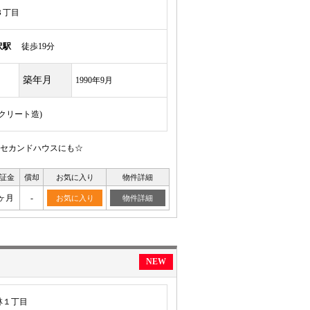
３丁目
沢駅
徒歩19分
築年月
1990年9月
ンクリート造)
セカンドハウスにも☆
証金
償却
お気に入り
物件詳細
ヶ月
-
お気に入り
物件詳細
NEW
林１丁目