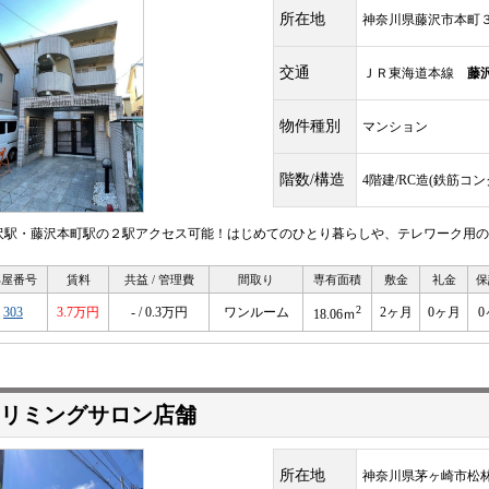
所在地
神奈川県藤沢市本町
交通
ＪＲ東海道本線
藤
物件種別
マンション
階数/構造
4階建/RC造(鉄筋コ
沢駅・藤沢本町駅の２駅アクセス可能！はじめてのひとり暮らしや、テレワーク用の
部屋番号
賃料
共益 / 管理費
間取り
専有面積
敷金
礼金
保
2
303
3.7万円
- / 0.3万円
ワンルーム
2ヶ月
0ヶ月
0
18.06ｍ
リミングサロン店舗
所在地
神奈川県茅ヶ崎市松