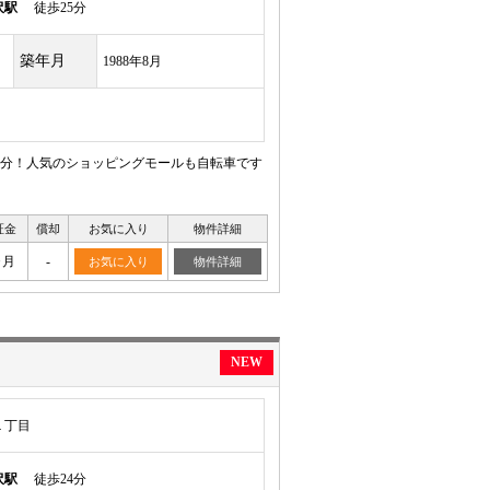
沢駅
徒歩25分
築年月
1988年8月
分！人気のショッピングモールも自転車です
証金
償却
お気に入り
物件詳細
ヶ月
-
お気に入り
物件詳細
NEW
１丁目
沢駅
徒歩24分