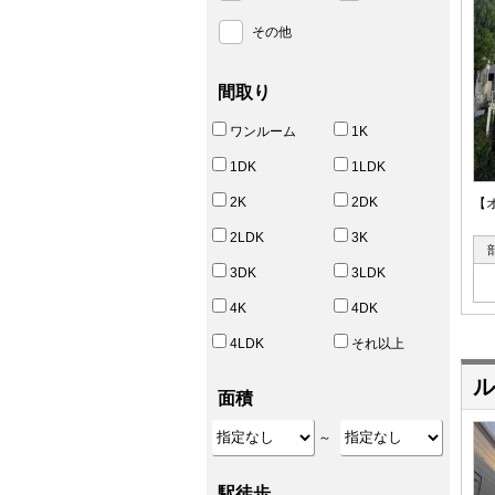
その他
間取り
ワンルーム
1K
1DK
1LDK
2K
2DK
【
2LDK
3K
3DK
3LDK
4K
4DK
4LDK
それ以上
ル
面積
～
駅徒歩