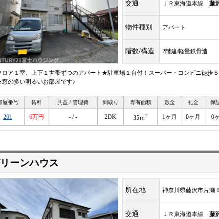
交通
ＪＲ東海道本線
藤
物件種別
アパート
階数/構造
2階建/軽量鉄骨造
フロア１室、上下１世帯ずつのアパート★駐車場１台付！スーパー・コンビニ徒歩５
★窓の多い明るいお部屋です♪
部屋番号
賃料
共益 / 管理費
間取り
専有面積
敷金
礼金
保
2
201
6万円
- / -
2DK
1ヶ月
0ヶ月
0
35ｍ
リーンハウス
所在地
神奈川県藤沢市片瀬
交通
ＪＲ東海道本線
藤