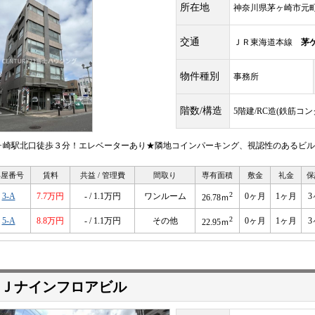
所在地
神奈川県茅ヶ崎市元
交通
ＪＲ東海道本線
茅
物件種別
事務所
階数/構造
5階建/RC造(鉄筋コ
ヶ崎駅北口徒歩３分！エレベーターあり★隣地コインパーキング、視認性のあるビル
部屋番号
賃料
共益 / 管理費
間取り
専有面積
敷金
礼金
保
2
3-A
7.7万円
- / 1.1万円
ワンルーム
0ヶ月
1ヶ月
3
26.78ｍ
2
5-A
8.8万円
- / 1.1万円
その他
0ヶ月
1ヶ月
3
22.95ｍ
Ｊナインフロアビル