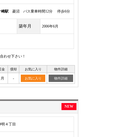
ケ崎駅
菱沼 バス乗車時間12分 停歩6分
築年月
2006年6月
合わせ下さい！
証金
償却
お気に入り
物件詳細
ヶ月
-
お気に入り
物件詳細
NEW
神明４丁目