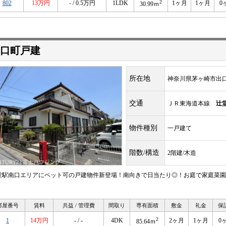
2
802
13万円
- / 0.5万円
1LDK
1ヶ月
1ヶ月
0
30.99ｍ
口町戸建
所在地
神奈川県茅ヶ崎市出
交通
ＪＲ東海道本線
辻
物件種別
一戸建て
階数/構造
2階建/木造
堂駅南口エリアにペット可の戸建物件新登場！南向きで日当たり◎！お庭で家庭菜園
）
部屋番号
賃料
共益 / 管理費
間取り
専有面積
敷金
礼金
保
2
1
14万円
- / -
4DK
2ヶ月
1ヶ月
0
85.64ｍ