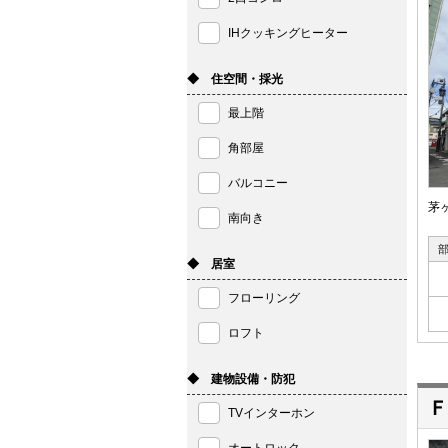
IHクッキングヒーター
◆ 住空間・採光
最上階
角部屋
バルコニー
茅
南向き
◆ 居室
フローリング
ロフト
◆ 建物設備・防犯
Ｆ
TVインターホン