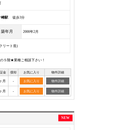
町
ケ崎駅
徒歩3分
築年月
2000年2月
ンクリート造)
の５階★業種ご相談下さい！
証金
償却
お気に入り
物件詳細
ヶ月
-
お気に入り
物件詳細
ヶ月
-
お気に入り
物件詳細
NEW