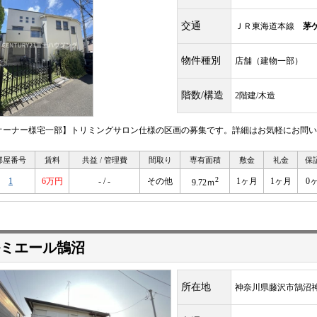
交通
ＪＲ東海道本線
茅
物件種別
店舗（建物一部）
階数/構造
2階建/木造
オーナー様宅一部】トリミングサロン仕様の区画の募集です。詳細はお気軽にお問い
部屋番号
賃料
共益 / 管理費
間取り
専有面積
敷金
礼金
保
2
1
6万円
- / -
その他
1ヶ月
1ヶ月
0
9.72ｍ
ミエール鵠沼
所在地
神奈川県藤沢市鵠沼