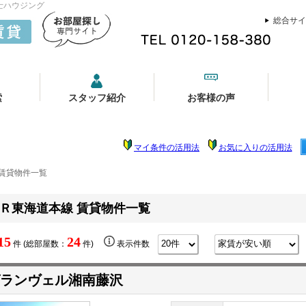
士ハウジング
総合サイ
索
スタッフ紹介
お客様の声
マイ条件の活用法
お気に入りの活用法
 賃貸物件一覧
Ｒ東海道本線 賃貸物件一覧
15
24
件 (総部屋数：
件)
表示件数
ランヴェル湘南藤沢