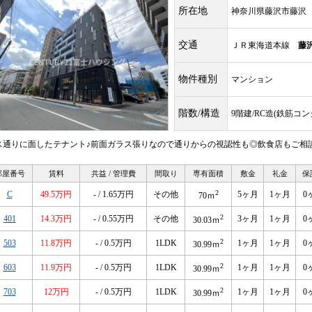
所在地
神奈川県藤沢市藤沢
交通
ＪＲ東海道本線
藤
物件種別
マンション
階数/構造
9階建/RC造(鉄筋コ
ス通りに面したテナント♪前面ガラス張りなので通りからの視認性も◎飲食店もご相
部屋番号
賃料
共益 / 管理費
間取り
専有面積
敷金
礼金
保
2
C
49.5万円
- / 1.65万円
その他
5ヶ月
1ヶ月
0
70ｍ
2
401
14.3万円
- / 0.55万円
その他
3ヶ月
1ヶ月
0
30.03ｍ
2
503
11.8万円
- / 0.5万円
1LDK
1ヶ月
1ヶ月
0
30.99ｍ
2
603
11.9万円
- / 0.5万円
1LDK
1ヶ月
1ヶ月
0
30.99ｍ
2
703
12万円
- / 0.5万円
1LDK
1ヶ月
1ヶ月
0
30.99ｍ