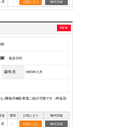
ヶ月
-
お気に入り
物件詳細
NEW
口町
堂駅
徒歩20分
築年月
1985年11月
も♪隣地月極駐車場ご紹介可能です（料金別
証金
償却
お気に入り
物件詳細
ヶ月
-
お気に入り
物件詳細