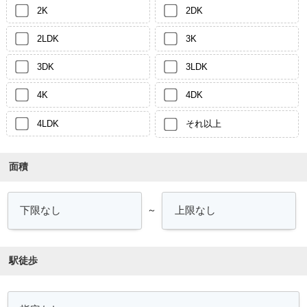
2K
2DK
2LDK
3K
3DK
3LDK
4K
4DK
4LDK
それ以上
面積
～
駅徒歩