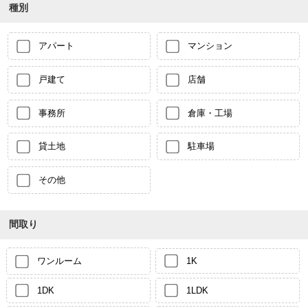
種別
アパート
マンション
戸建て
店舗
事務所
倉庫・工場
貸土地
駐車場
その他
間取り
ワンルーム
1K
1DK
1LDK