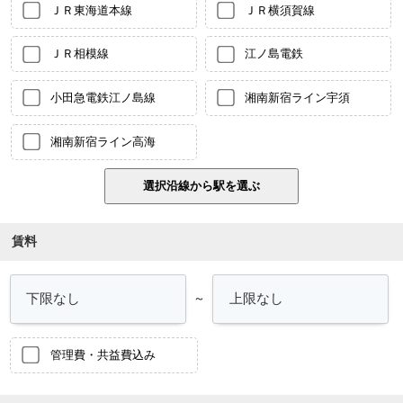
ＪＲ東海道本線
ＪＲ横須賀線
ＪＲ相模線
江ノ島電鉄
小田急電鉄江ノ島線
湘南新宿ライン宇須
湘南新宿ライン高海
賃料
～
管理費・共益費込み