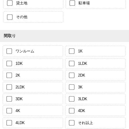
貸土地
駐車場
その他
間取り
ワンルーム
1K
1DK
1LDK
2K
2DK
2LDK
3K
3DK
3LDK
4K
4DK
4LDK
それ以上