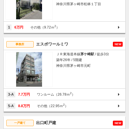
神奈川県茅ヶ崎市松林１丁目
2
1
6万円
その他（9.72ｍ
）
エスポワールミワ
事務所
NEW
ＪＲ東海道本線
茅ケ崎駅
/ 徒歩3分
築年26年 / 5階建
神奈川県茅ヶ崎市元町
2
3-A
7.7万円
ワンルーム（26.78ｍ
）
2
5-A
8.8万円
その他（22.95ｍ
）
出口町戸建
一戸建て
NEW