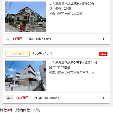
ＪＲ東海道本線
辻堂駅
/ 徒歩20分
築年40年 / 2階建
神奈川県茅ヶ崎市出口町
2
1
14万円
4DK（85.64ｍ
）
ナルチガサキ
マンション
NEW
ＪＲ東海道本線
茅ケ崎駅
/ 徒歩15分
築年1年 / 3階建
神奈川県茅ヶ崎市東海岸南３丁目
2
302
16.8万円
2LDK（66.36ｍ
）
棟数
4
件 (総物件数：
5
件)