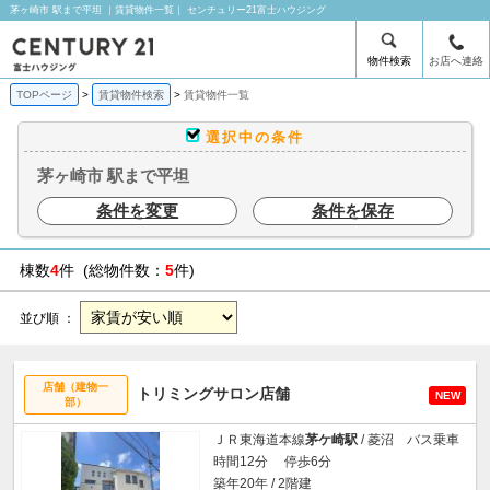
茅ヶ崎市 駅まで平坦 ｜賃貸物件一覧｜ センチュリー21富士ハウジング
物件検索
お店へ連絡
TOPページ
賃貸物件検索
賃貸物件一覧
選択中の条件
茅ヶ崎市 駅まで平坦
条件を変更
条件を保存
棟数
4
件 (総物件数：
5
件)
並び順 ：
店舗（建物一
トリミングサロン店舗
NEW
部）
ＪＲ東海道本線
茅ケ崎駅
/ 菱沼 バス乗車
時間12分 停歩6分
築年20年 / 2階建