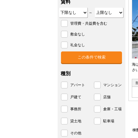
賃料
～
管理費・共益費を含む
敷金なし
礼金なし
海
さ
種別
アパート
マンション
戸建て
店舗
事務所
倉庫・工場
貸土地
駐車場
棟
その他