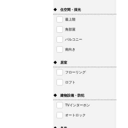
◆ 住空間・採光
最上階
角部屋
バルコニー
南向き
◆ 居室
フローリング
ロフト
◆ 建物設備・防犯
TVインターホン
オートロック