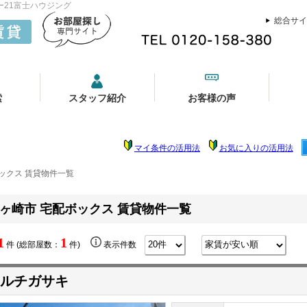
ー21富士ハウジング
総合サイ
索
スタッフ紹介
お客様の声
マイ条件の活用法
お気に入りの活用法
ックス 賃貸物件一覧
ヶ崎市 宅配ボックス 賃貸物件一覧
1
1
件 (総部屋数：
件)
表示件数
ルチガサキ