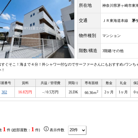
所在地
神奈川県茅ヶ崎市東
交通
ＪＲ東海道本線
茅
物件種別
マンション
階数/構造
3階建/その他
はすぐそこ！海まで４分！外シャワー付なのでサーファーさんにもおすすめ♪ワンち
い！
部屋番号
賃料
共益 / 管理費
間取り
専有面積
敷金
礼金
保
2
302
16.8万円
- / 0.5万円
2LDK
2ヶ月
1ヶ月
0
66.36ｍ
1
1
数
件 (総部屋数：
件)
表示件数