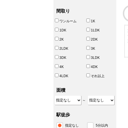
間取り
ワンルーム
1K
1DK
1LDK
2K
2DK
2LDK
3K
3DK
3LDK
4K
4DK
4LDK
それ以上
面積
～
駅徒歩
指定なし
5分以内