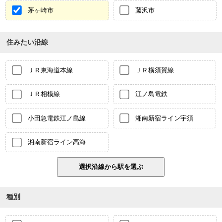
茅ヶ崎市
藤沢市
住みたい沿線
ＪＲ東海道本線
ＪＲ横須賀線
ＪＲ相模線
江ノ島電鉄
小田急電鉄江ノ島線
湘南新宿ライン宇須
湘南新宿ライン高海
種別