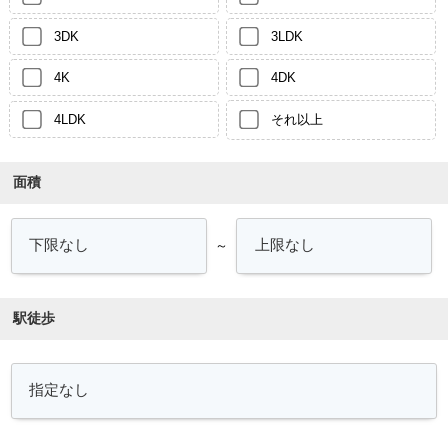
3DK
3LDK
4K
4DK
4LDK
それ以上
面積
～
駅徒歩