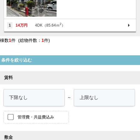
2
1
14万円
4DK（85.64ｍ
）
棟数
1
件 (総物件数：
1
件)
条件を絞り込む
賃料
～
管理費・共益費込み
敷金