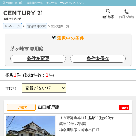
茅ヶ崎市 専用庭 ｜賃貸物件一覧｜ センチュリー21富士ハウジング
物件検索
お店へ連絡
TOPページ
賃貸物件検索
賃貸物件一覧
選択中の条件
茅ヶ崎市 専用庭
条件を変更
条件を保存
棟数
1
件 (総物件数：
1
件)
並び順 ：
出口町戸建
一戸建て
NEW
ＪＲ東海道本線
辻堂駅
/ 徒歩20分
築年40年 / 2階建
神奈川県茅ヶ崎市出口町