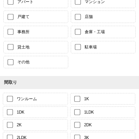
アパート
マンション
戸建て
店舗
事務所
倉庫・工場
貸土地
駐車場
その他
間取り
ワンルーム
1K
1DK
1LDK
2K
2DK
2LDK
3K