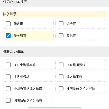
住みたいエリア
神奈川県
鎌倉市
逗子市
茅ヶ崎市
藤沢市
住みたい沿線
ＪＲ東海道本線
ＪＲ横須賀線
ＪＲ相模線
江ノ島電鉄
小田急電鉄江ノ島線
湘南新宿ライン宇須
湘南新宿ライン高海