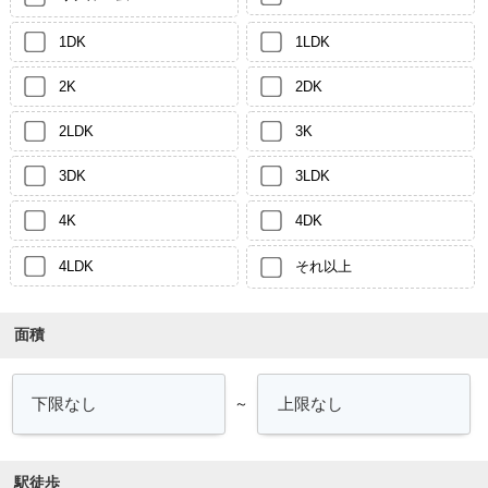
1DK
1LDK
2K
2DK
2LDK
3K
3DK
3LDK
4K
4DK
4LDK
それ以上
面積
～
駅徒歩