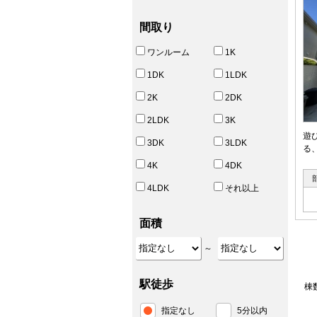
間取り
ワンルーム
1K
1DK
1LDK
2K
2DK
2LDK
3K
遊
3DK
3LDK
る
4K
4DK
4LDK
それ以上
面積
～
駅徒歩
棟
指定なし
5分以内