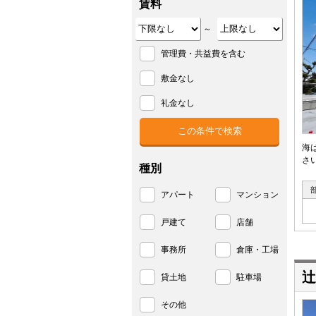
賃料
～
管理費・共益費を含む
敷金なし
礼金なし
海
さ
種別
アパート
マンション
戸建て
店舗
事務所
倉庫・工場
辻
貸土地
駐車場
その他