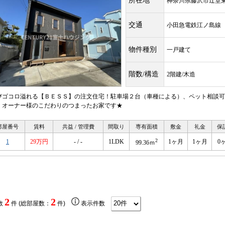
所在地
神奈川県藤沢市辻堂
交通
小田急電鉄江ノ島
物件種別
一戸建て
階数/構造
2階建/木造
びゴコロ溢れる【ＢＥＳＳ】の注文住宅！駐車場２台（車種による）、ペット相談可
、オーナー様のこだわりのつまったお家です★
部屋番号
賃料
共益 / 管理費
間取り
専有面積
敷金
礼金
保
2
1
29万円
- / -
1LDK
1ヶ月
1ヶ月
0
99.36ｍ
2
2
数
件 (総部屋数：
件)
表示件数