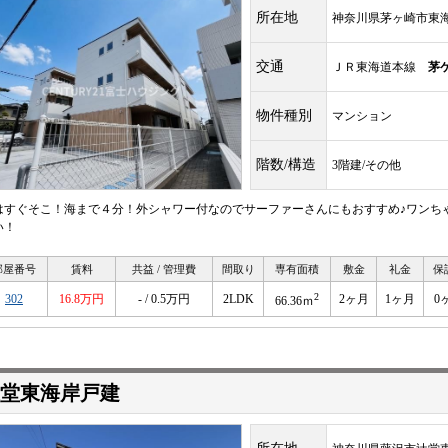
所在地
神奈川県茅ヶ崎市東
交通
ＪＲ東海道本線
茅
物件種別
マンション
階数/構造
3階建/その他
はすぐそこ！海まで４分！外シャワー付なのでサーファーさんにもおすすめ♪ワンち
い！
部屋番号
賃料
共益 / 管理費
間取り
専有面積
敷金
礼金
保
2
302
16.8万円
- / 0.5万円
2LDK
2ヶ月
1ヶ月
0
66.36ｍ
堂東海岸戸建