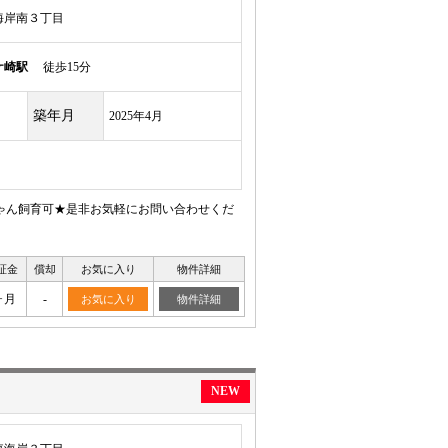
海岸南３丁目
ケ崎駅
徒歩15分
築年月
2025年4月
ゃん飼育可★是非お気軽にお問い合わせくだ
証金
償却
お気に入り
物件詳細
ヶ月
-
お気に入り
物件詳細
NEW