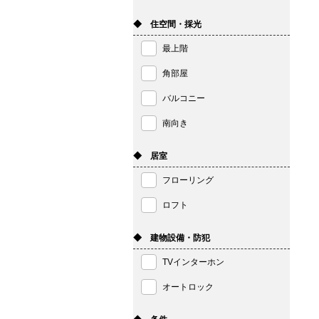
◆ 住空間・採光
最上階
角部屋
バルコニー
南向き
◆ 居室
フローリング
ロフト
◆ 建物設備・防犯
TVインターホン
オートロック