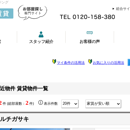
ジング
総合サイ
索
スタッフ紹介
お客様の声
マイ条件の活用法
お気に入りの活用法
近物件 賃貸物件一覧
2
2
件 (総部屋数：
件)
表示件数
ルチガサキ