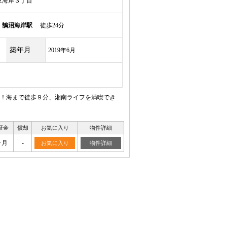
東海岸３丁目
線
鵠沼海岸駅
徒歩24分
築年月
2019年6月
！海まで徒歩９分、湘南ライフを満喫でき
証金
償却
お気に入り
物件詳細
ヶ月
-
お気に入り
物件詳細