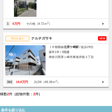
2
1
6万円
その他（9.72ｍ
）
ナルチガサキ
マンション
NEW
ＪＲ相模線
北茅ケ崎駅
/ 徒歩29分
築年1年 / 3階建
神奈川県茅ヶ崎市東海岸南３丁目
2
302
16.8万円
2LDK（66.36ｍ
）
棟数
2
件 (総物件数：
2
件)
条件を絞り込む