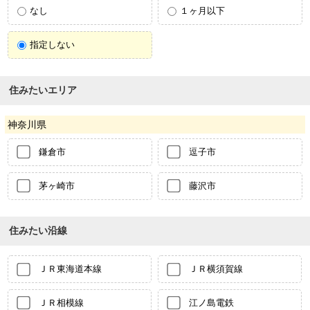
なし
１ヶ月以下
指定しない
住みたいエリア
神奈川県
鎌倉市
逗子市
茅ヶ崎市
藤沢市
住みたい沿線
ＪＲ東海道本線
ＪＲ横須賀線
ＪＲ相模線
江ノ島電鉄