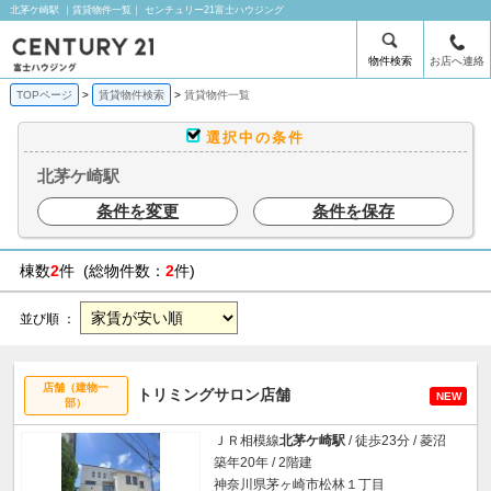
北茅ケ崎駅 ｜賃貸物件一覧｜ センチュリー21富士ハウジング
物件検索
お店へ連絡
TOPページ
賃貸物件検索
賃貸物件一覧
選択中の条件
北茅ケ崎駅
条件を変更
条件を保存
棟数
2
件 (総物件数：
2
件)
並び順 ：
店舗（建物一
トリミングサロン店舗
NEW
部）
ＪＲ相模線
北茅ケ崎駅
/ 徒歩23分 / 菱沼
築年20年 / 2階建
神奈川県茅ヶ崎市松林１丁目