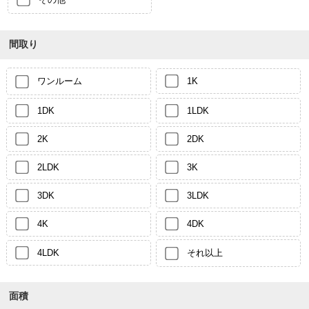
間取り
ワンルーム
1K
1DK
1LDK
2K
2DK
2LDK
3K
3DK
3LDK
4K
4DK
4LDK
それ以上
面積